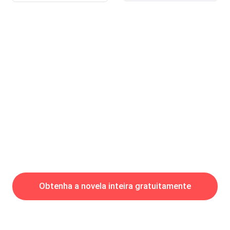
Virou-se para trás e viu Jensen, ele segurava um urso gigante,
um buquê de rosas vermelhas e uma caixa de bombom em
formato de coração. Ela ficou tão surpresa que ficou sem ação.
Jensen estava com um sorriso estampado no rosto, colocou o
urso e o bombom em uma c
Obtenha a novela inteira gratuitamente