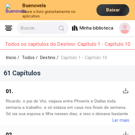
Buenovela
Baixar
Baixe o livro gratuitamente no
aplicativo
Minha biblioteca
Buscar...
Todos os capítulos do Destino: Capítulo 1 - Capítulo 10
Inicio /
Todos
/
Destino /
Capítulo 1 - Capítulo 10
61 Capítulos
01.
Ricardo, o pai de Vivi, viajava entre Phoenix e Dallas toda
semana a trabalho, e só estava em casa nos finais de semana.
Só via sua esposa e filha nesses dias, e isso o deixava bastante
triste, pois as amava demais para só vê-las dois ou três dias na
Ler mais
semana. Então, decidiu se mudar definitivamente para Dallas,
levando-as consigo.Vivi tinha dez anos quando sua mãe a
02.