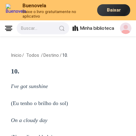
Buenovela
Baixar
Baixe o livro gratuitamente no
aplicativo
Minha biblioteca
Buscar...
Inicio
/
Todos
/
Destino
/
10.
10.
I've got sunshine
(Eu tenho o brilho do sol)
On a cloudy day