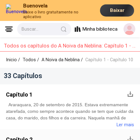
Buenovela
Baixar
Baixe o livro gratuitamente no
aplicativo
Minha biblioteca
Buscar...
Todos os capítulos do A Noiva da Neblina: Capítulo 1 - Capítulo 10
Inicio /
Todos
/
A Noiva da Neblina /
Capítulo 1 - Capítulo 10
33 Capítulos
Capítulo 1
Araraquara, 20 de setembro de 2015. Estava extremamente
atarefada, como sempre acontece quando se tem que cuidar da
casa, do marido, dos filhos e da carreira. Naquela manhã de
segunda-feira, em particular, me encontrava ansiosa e meio
Ler mais
desligada. Havia sonhado com meu pai. Depois que falecera, só
havia sonhado com ele umas duas vezes no máximo. E foi pra
Capítulo 2