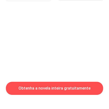
cama. Sonho, apenas! Isso poderia abalar a reputação da
pequena e Deus sabe o que poderia acontecer comigo, caso o
pugilista descobrisse.— Apenas uma enxaqueca. — Afirmei,
tirando o braço dos olhos, focando-os nela.— Mamãe mandou
servir-lhe o chá. Quer outra aspirina?— Talvez. — Disse,
erguendo-me da cama.&mdas
Obtenha a novela inteira gratuitamente