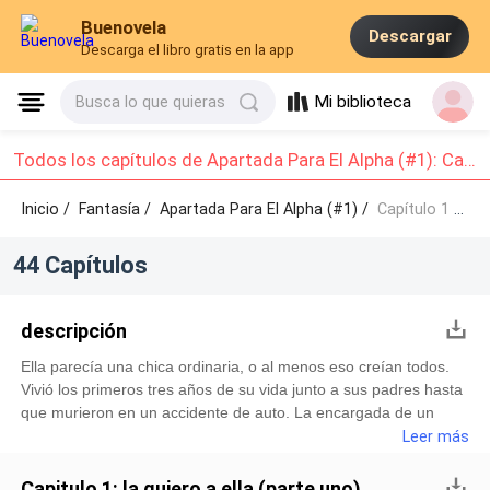
Buenovela
Descargar
Descarga el libro gratis en la app
Mi biblioteca
Busca lo que quieras
Todos los capítulos de Apartada Para El Alpha (#1): Capítulo 1 - Capítulo 10
Inicio /
Fantasía
/
Apartada Para El Alpha (#1) /
Capítulo 1 - Capítulo 10
44 Capítulos
descripción
Ella parecía una chica ordinaria, o al menos eso creían todos.
Vivió los primeros tres años de su vida junto a sus padres hasta
que murieron en un accidente de auto. La encargada de un
"internado" —si es que podía llamarse así— la salvó de la
Leer más
explosión del auto y la llevó a ese lugar. Se creía que el resto de
su familia había muerto en el accidente, aunque, tras la
Capitulo 1: la quiero a ella (parte uno)