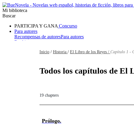
Mi biblioteca
Buscar
PARTICIPA Y GANA
Concurso
Para autores
Recompensas de autores
Para autores
Ranking
Navegar
Inicio
/
Historia
/
El Libro de los Reyes /
Capítulo 1 - 
Novelas
Cuentos Cortos
Todos
Romance
Hombre lobo
Mafia
Sistema
Fantasía
Urbano
LG
Todos los capítulos de El 
19 chapters
Prólogo.