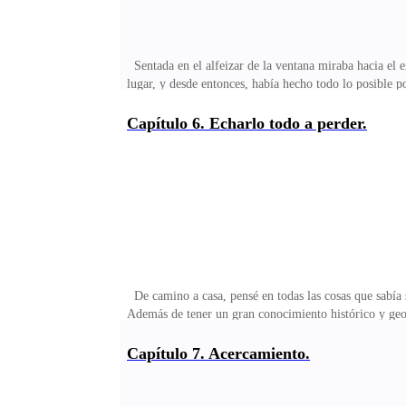
Sentada en el alfeizar de la ventana miraba hacia el e
lugar, y desde entonces, había hecho todo lo posible por
algo dentro de mí que no me dejaba respirar, como si h
interesarme por la política exterior, aconsejar al rey 
Capítulo 6. Echarlo todo a perder.
había entre nosotros, así que podría volver a casa, tan
abuela y hacer pasteles, pe
De camino a casa, pensé en todas las cosas que sabía so
Además de tener un gran conocimiento histórico y geogr
forma de ser siempre fue muy tosca, muy reservado, evi
si a eso le sumábamos que era guapo, atractivo y que 
Capítulo 7. Acercamiento.
sin comprender – que al final, él nunca sentirá lo m