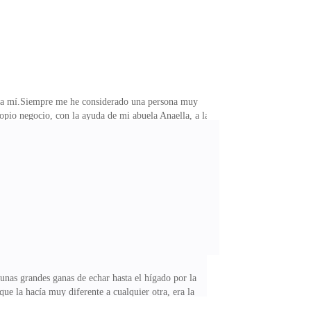
 para mí.Siempre me he considerado una persona muy
ropio negocio, con la ayuda de mi abuela Anaella, a la
rancia, soy española, pero mi padre y toda la familia
y decidí probar suerte en un lugar donde nadie me
 unas grandes ganas de echar hasta el hígado por la
que la hacía muy diferente a cualquier otra, era la
 solo los pájaros presenciando un nuevo día, y una