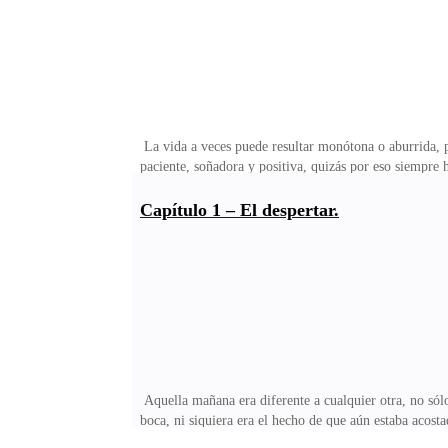
La vida a veces puede resultar monótona o aburrida, p
paciente, soñadora y positiva, quizás por eso siempre 
que adoraba, teníamos una pequeña pastelería en el cen
de este era francesa, así que, cuando cumplí dieciséis
Capítulo 1 – El despertar.
conociese.Nuestra pastelería se llamaba Le gran croisa
Aquella mañana era diferente a cualquier otra, no sólo 
boca, ni siquiera era el hecho de que aún estaba acosta
primera vez que escuchaba aquella paz, y no el bullic