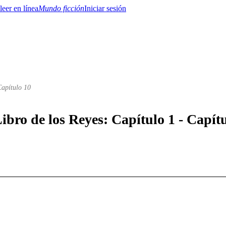
Mundo ficción
Iniciar sesión
Capítulo 10
BTQ+
YA/TEEN
Paranormal
Misterio/Thriller
Oriental
Juegos
Historia
MM
Libro de los Reyes: Capítulo 1 - Capít