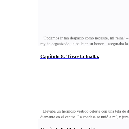
“Podemos ir tan despacio como necesite, mi reina” –
rey ha organizado un baile en su honor – aseguraba la
vendrá hoy – asentí. ¿Por qué había organizado algo e
políticos con usted – volví a asentir. Ya estaba vestid
Capítulo 8. Tirar la toalla.
preguntarle más sobre él, pues desde que el rey y yo 
Llevaba un hermoso vestido celeste con una tela de de
diamante en el centro. La condesa se unió a mí, y jun
buscando al rey, encontrándole junto a algunos cortes
que mi amiga me decía sobre los rumores que había po