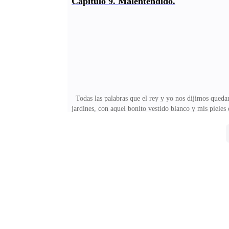
Capítulo 9. Malentendido.
agigantados, después de despedirse de la corte, sonreí
conmigo?
Todas las palabras que el rey y yo nos dijimos quedaron
jardines, con aquel bonito vestido blanco y mis piele
habría él echo daño a la reina? Porque yo también quer
duquesa – parece que pronto lloverá. Su alteza – me
reuniones, observando por el camino al Rey, con sus co