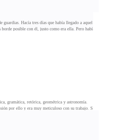
e guardias. Hacía tres días que había llegado a aquel
ás borde posible con él, justo como era ella. Pero había
ensé en las posibilidades que tenía. Quizás podía
l camino correcto. Aquello no cambiaría la relación que
 seguía intacto yo podría volver a casa, añoraba a mi
gica, gramática, retórica, geométrica y astronomía.
pasión por ello y era muy meticuloso con su trabajo. Su
io. Era justo el tipo de chico que me gustaban a mí, y
abe que es lo peor de amar a un rey? – ella me miró,
 despertado inter