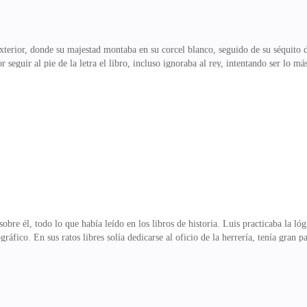
xterior, donde su majestad montaba en su corcel blanco, seguido de su séquito d
 seguir al pie de la letra el libro, incluso ignoraba al rey, intentando ser lo m
acer lo correcto no fuese lo que quería hacer. Apoyé la cabeza en el marco, y p
para que no cometiese el error de dejarse llevar por aquella mujer, guiarle por e
 sólo cambiaría el destino del rey, pero no el de la reina. Si el destino de María
bre él, todo lo que había leído en los libros de historia. Luis practicaba la ló
áfico. En sus ratos libres solía dedicarse al oficio de la herrería, tenía gran 
tando hablar sobre detalles de su vida con la reina, y con cierto aire de mister
tenía una mirada que me hacía sentir a salvo… Condesa Polignac – la llamé - ¿s
ismo. ¿En qué momento ha sucedido? – preguntó, alterada - ¿en qué momento ha