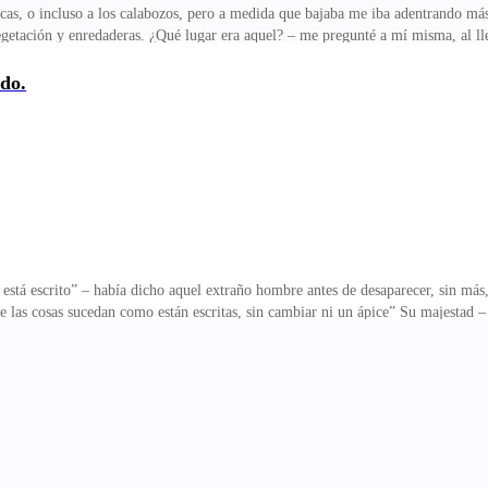
acas, o incluso a los calabozos, pero a medida que bajaba me iba adentrando más
tación y enredaderas. ¿Qué lugar era aquel? – me pregunté a mí misma, al lleg
agadas. La estancia estaba solo iluminada por la luz que salía de la chimenea, 
, y un gran órgano al otro lado de la habitación. Mis manos seguían sujetando aq
ado.
e había encontrado en la exposición de historia en mi presente, fuera de aquel 
está escrito” – había dicho aquel extraño hombre antes de desaparecer, sin más,
que las cosas sucedan como están escritas, sin cambiar ni un ápice” Su majestad 
tido? Os estaba buscando. Estaba a punto de responder cuando vi algo que me so
mplicidad y ella no dejaba de sonreírle. Madame du Barry – me confirmó mi ami
iscreción” me había pedido, cuando justo en ese momento él hacía justo lo cont