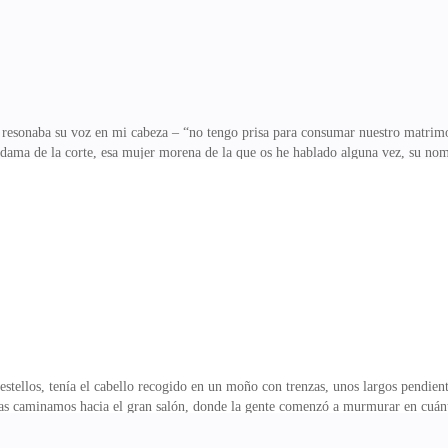
 resonaba su voz en mi cabeza – “no tengo prisa para consumar nuestro matrim
 dama de la corte, esa mujer morena de la que os he hablado alguna vez, su nom
n mi nombre? Se suponía que el pueblo de Francia me odiaba. Así mismo, su maje
a para la ocasión, me había puesto un bonito vestido en tono ocre para pasear por 
nos besamos, no había sucedido lo que se suponía. Aúnque no se había borrado ni
stellos, tenía el cabello recogido en un moño con trenzas, unos largos pendient
tas caminamos hacia el gran salón, donde la gente comenzó a murmurar en cuánto
anos charlando animadamente, aunque dejó de hacerlo tan pronto como nuestras 
r la ciudad, en aquel momento sólo podía mirar hacia el hombre del que estab