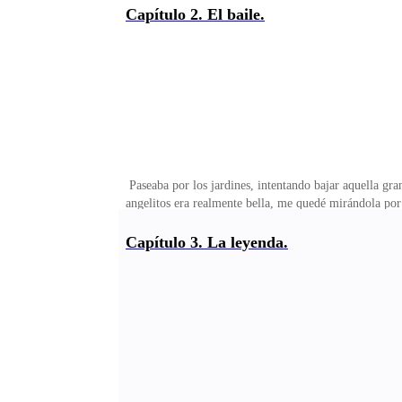
lejana fuente, a lo lejos.Abrí los ojos, con resaca, s
Capítulo 2. El baile.
exposición me había dejado envolver por las ideas de 
Paseaba por los jardines, intentando bajar aquella gra
angelitos era realmente bella, me quedé mirándola por
pensamientos.Su majestad – era una mujer pelirroja, co
– en el palacio me dijeron que estaba usted aquí – asen
Capítulo 3. La leyenda.
de verla. ¿y usted es? – quise saber, porque me estaba