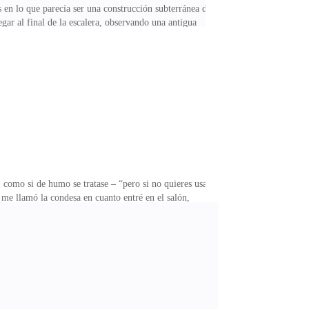
 en lo que parecía ser una construcción subterránea de
ar al final de la escalera, observando una antigua
como si alguien la hubiese prendido. Observé la enorme
uel viejo libro, en donde podía leerse en letras
extraño sueño. Caminé por la estancia, arrastrando mi
 como si de humo se tratase – “pero si no quieres usar
– me llamó la condesa en cuanto entré en el salón,
rprendió a más no poder, el rey estaba bailando con
ga, haciendo que comprendiese la situación. Era una
rario. “Recuerda Ana”