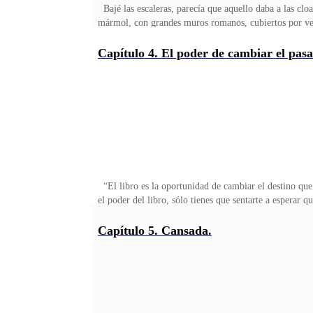
Bajé las escaleras, parecía que aquello daba a las clo
mármol, con grandes muros romanos, cubiertos por vege
chimenea, al fondo, y la estancia cubierta de velas ap
mesa con mantel rojo y sillas de maderas, en el centro
Capítulo 4. El poder de cambiar el pas
doradas “El Libro de los Reyes” Era el mismo libro qu
vestido al andar
“El libro es la oportunidad de cambiar el destino que 
el poder del libro, sólo tienes que sentarte a esperar 
donde el baile seguía su curso - ¿dónde os habíais me
una mujer, y parecían ser cercanos. Tenían cierta co
Capítulo 5. Cansada.
de las amantes del rey. Aún recordaba sus palabras “D