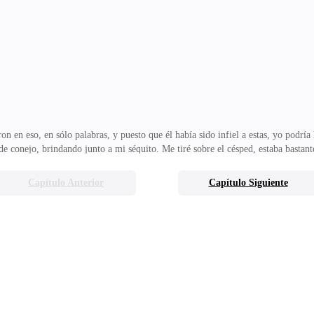
, como una idiota, bajando la mirada, algo avergonzada. Mi reina – me llamó, de
 en eso, en sólo palabras, y puesto que él había sido infiel a estas, yo podría 
s de conejo, brindando junto a mi séquito. Me tiré sobre el césped, estaba bast
ía ser cómo ella, quería despilfarrar el dinero de la corona para llamar su ate
 llamó mi amiga – debemos entrar. Me puse en pie, observando como los demás
Capítulo Anterior
Capítulo Siguiente
nsejeros reales. Ni siquiera me detuve a mirarle, no había vuelto a hablar con 