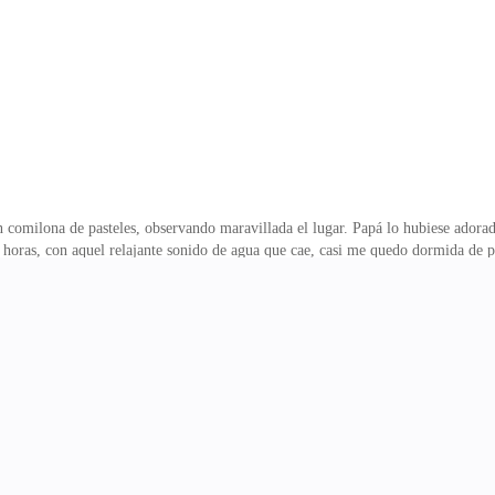
intiendo el leve ronroneo de un pequeño gato que se acurrucaba en mi pecho.¡Dio
Colette, y hab&ia
n comilona de pasteles, observando maravillada el lugar. Papá lo hubiese adorad
 horas, con aquel relajante sonido de agua que cae, casi me quedo dormida de p
n el rostro blanco y labios rosados, pendientes grandes, y un vestido blanco co
tí - ¿Cómo fue el reencuentro con Fersen? Le insistí en que no viniese a buscarl
 marea