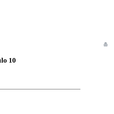
 Romance
Sci-Fi
Guerra
Otros
ulo 10