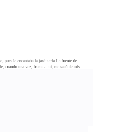
s! No podía recordar nada de anoche, después de la
o, pues le encantaba la jardinería.La fuente de
ie, cuando una voz, frente a mí, me sacó de mis
n perlas blancas adornando puntos estratégicos de este
a sin una misiva, pero insistió en que ardía en deseos