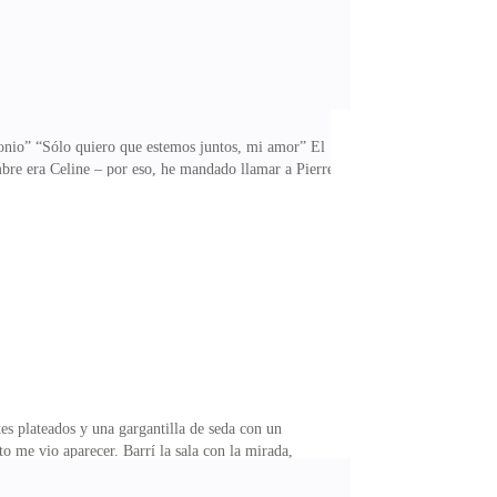
onio” “Sólo quiero que estemos juntos, mi amor” El
bre era Celine – por eso, he mandado llamar a Pierre,
stad la espera en la biblioteca para tratar de temas
el jardín, quería buscar al guardián del libro para
 una letra de él. Debo admitir q
es plateados y una gargantilla de seda con un
 me vio aparecer. Barrí la sala con la mirada,
miradas se encontraron. Ni siquiera podía escuchar lo
a enamorada, que caminaba hacia mí, a pasos