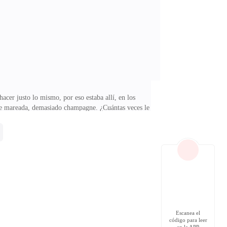
teniéndose junto a mí - ¿me haríais el honor de bailar
hacer justo lo mismo, por eso estaba allí, en los
ante mareada, demasiado champagne. ¿Cuántas veces le
nción. Deberíamos entrar – escuchaba de fondo a la
 lo hacían, poniendo rumbo hacia nuestra sala de
él, y cuando me ll
Escanea el
código para leer