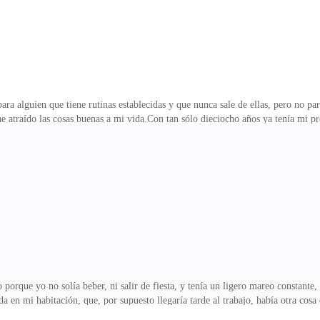
ara alguien que tiene rutinas establecidas y que nunca sale de ellas, pero no
he atraído las cosas buenas a mi vida.Con tan sólo dieciocho años ya tenía mi p
tro de Versalles, la ciudad en la que vivíamos. Lo cierto es que yo no nací en F
 años me vine a vivir con mi abuela, dejando atrás mi preciosa casa en Galicia, 
nt y tenía
porque yo no solía beber, ni salir de fiesta, y tenía un ligero mareo constante,
da en mi habitación, que, por supuesto llegaría tarde al trabajo, había otra cosa 
io de la avenida.No había ni un solo sonido que inundase la calma de la mañana,