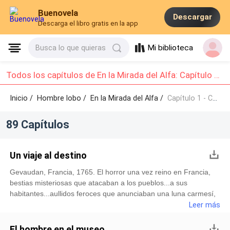
Buenovela
Descargar
Descarga el libro gratis en la app
Mi biblioteca
Busca lo que quieras
Todos los capítulos de En la Mirada del Alfa: Capítulo 1 - Capítulo 10
Inicio /
Hombre lobo
/
En la Mirada del Alfa /
Capítulo 1 - Capítulo 10
89 Capítulos
Un viaje al destino
Gevaudan, Francia, 1765. El horror una vez reino en Francia,
bestias misteriosas que atacaban a los pueblos...a sus
habitantes...aullidos feroces que anunciaban una luna carmesí,
lobos con pelaje de plata. El sonido del motor de avión aun
Leer más
resonaba en sus oídos, el viaje no había resultado para nada
placentero, pero no se quejaba, después de todo, viajaba en
El hombre en el museo