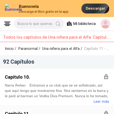
Buenovela
Descargar
Descarga el libro gratis en la app
Mi biblioteca
Busca lo que quieras
Todos los capítulos de Una niñera para el Alfa: Capítulo 11 - Capítulo 20
Inicio /
Paranormal
/
Una niñera para el Alfa /
Capítulo 11 - Capítulo 20
92 Capítulos
Capitulo 10.
Narra Ámber. Entramos a un club que se ve sofisticado, así
que aquí tengo que mostrarme fina. Nos sentamos en la barra y
le pedí al barman un Vodka Diva Premium. Nunca lo he tomado,
pero Sofía me ha dicho que es caro, así que lo pedí
Leer más
sintiéndome segura de mí misma y aunque en realidad no sé si
me podrá gustar su sabor, no quise mostrar mi inseguridad.
Capitulo 11.