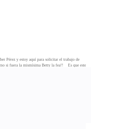
sa en sus pensamientos que no se acordaba de la hora de
Pérez y estoy aquí para solicitar el trabajo de
como si fuera la mismísima Betty la fea!! Es que este
está ya diría yo que es gay. Tiene los ojos verdes, el
a, cejas bien gruesas negras, con una barba bien