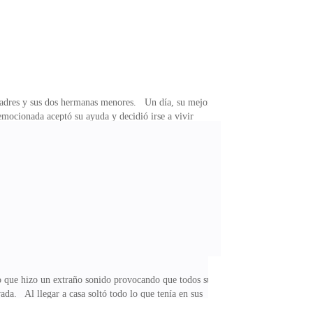
 padres y sus dos hermanas menores. Un día, su mejor
 emocionada aceptó su ayuda y decidió irse a vivir
ursos. Ella se irá con la ilusión de poder cambiar su
io, dueño de varias empresas internacionales. A sus
ue hizo un extraño sonido provocando que todos sus
da. Al llegar a casa soltó todo lo que tenía en sus
n agradable aroma, cuando entró, vio a su amiga de