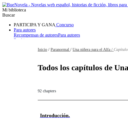
Mi biblioteca
Buscar
PARTICIPA Y GANA
Concurso
Para autores
Recompensas de autores
Para autores
Ranking
Navegar
Inicio
/
Paranormal
/
Una niñera para el Alfa /
Capítulo
Novelas
Cuentos Cortos
Todos
Romance
Hombre lobo
Mafia
Sistema
Fantasía
Urbano
LG
Todos los capítulos de Una
92 chapters
Introducción.