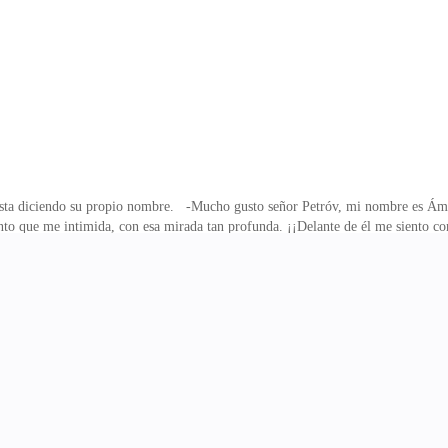
. Ámber al darse la vuelta se sorprendió, aún no la esperaba. Estaba tan inmer
tás muy
ta diciendo su propio nombre. -Mucho gusto señor Petróv, mi nombre es Ámber 
siento que me intimida, con esa mirada tan profunda. ¡¡Delante de él me siento 
o las de una mujer china de familia adinerada, si no fuera por lo musculoso que 
 tan gruesos ni tan finos, que me llaman a gritos por querer probarlos, nariz fin
o se nota bien, p