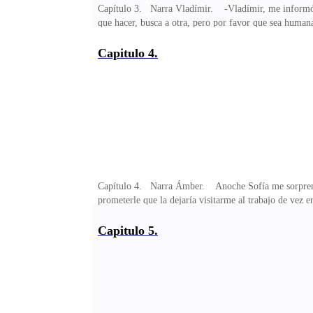
Capítulo 3. Narra Vladímir. -Vladímir, me informó J
que hacer, busca a otra, pero por favor que sea humana
esta vez quería probar con una chica de la manada. Ya
lobas, más, si tienen a un alfa tan guapo como tú de 
Capitulo 4.
ningún
Capítulo 4. Narra Ámber. Anoche Sofía me sorprendió 
prometerle que la dejaría visitarme al trabajo de vez 
que me dijo. Me ha estado esperando desde las 7 am en 
de primeros auxilios, ella mínimo pensó que iba para u
Capitulo 5.
coche para disfrutar del paisaje apreciando la hermosur