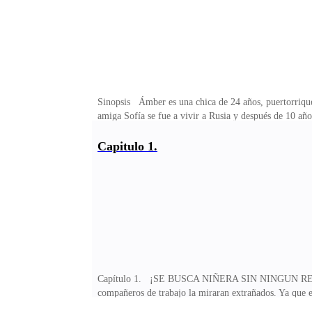
Sinopsis Ámber es una chica de 24 años, puertorrique
amiga Sofía se fue a vivir a Rusia y después de 10 año
junto a su mejor amiga, para así tener un futuro mejor
estado económico y aunque no sabe hablar ruso ni lo 
Capitulo 1.
32 años aún no se ha casado, ni desea hacerlo, ya que 
Capítulo 1. ¡SE BUSCA NIÑERA SIN NINGUN REQUISITO
compañeros de trabajo la miraran extrañados. Ya que e
manos y salió corriendo a la cocina de dónde provenía 