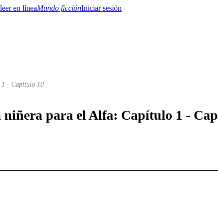
Mundo ficción
Iniciar sesión
 1 - Capítulo 10
BTQ+
YA/TEEN
Paranormal
Misterio/Thriller
Oriental
Juegos
Historia
MM
 niñera para el Alfa: Capítulo 1 - Cap