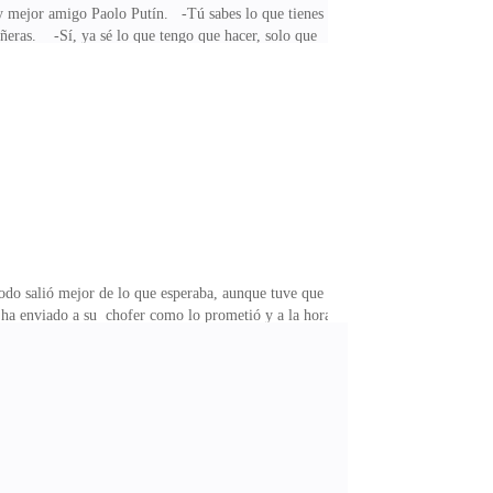
y mejor amigo Paolo Putín. -Tú sabes lo que tienes
niñeras. -Sí, ya sé lo que tengo que hacer, solo que
revista. Sé lo necias que pueden llegar a ser las
formada, es una omega y muy tímida, sé que no te dará
do salió mejor de lo que esperaba, aunque tuve que
l ha enviado a su chofer como lo prometió y a la hora
 pero Sofía las convirtió en 4; me puso hasta botiquín
 corto que la vez anterior, miré por la ventanilla del