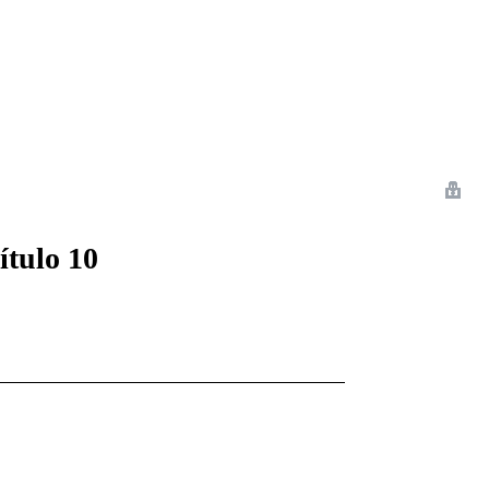
 Romance
Sci-Fi
Guerra
Otros
ítulo 10