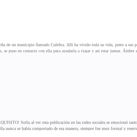
ña de un municipio llamado Culebra. Allí ha vivido toda su vida, junto a sus
s, se puso en contacto con ella para ayudarla a viajar y así estar juntas. Ámber
 para ella y su familia, ya que en su país su padre era un hombre de escasos rec
comprende, decide arriesgarse. Vladímir Petróv es un empresario multimillonar
su corazón está reservado para una sola mujer, a la cual ha buscado por el
! Sofía al ver esta publicación en las redes sociales se emocionó tanto q
lla nunca se había comportado de esa manera, siempre fue muy formal y reserva
un delicioso olor; ella sabía quién era la responsable de que su casa tuviera ta