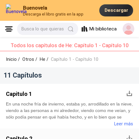
Buenovela
Descargar
Descarga el libro gratis en la app
Mi biblioteca
Busca lo que quieras
Todos los capítulos de He: Capítulo 1 - Capítulo 10
Inicio /
Otros
/
He /
Capítulo 1 - Capítulo 10
11 Capítulos
Capitulo 1
En una noche fría de invierno, estaba yo, arrodillado en la nieve,
viendo a las personas a mi alrededor, viendo como me veían, y
sólo podía pensar en qué había hecho, y en lo bien que se
había sentido. A mi alrededor habían probablemente 3 o 5
Leer más
personas pero, no estaba prestando mucha atención, sólo
estaba ccontemplando lo que acababa de hacer, debajo de mí,
Capítulo 2