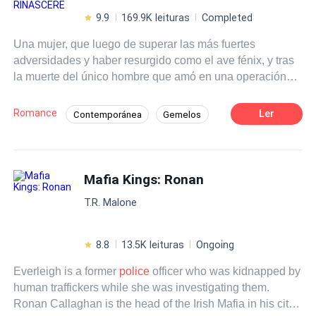
9.9
169.9K leituras
Completed
Una mujer, que luego de superar las más fuertes
adversidades y haber resurgido como el ave fénix, y tras
la muerte del único hombre que amó en una operación
policial, descubre que quizás hay una nueva esperanza,
los hallazgos tan marcados de que tal vez sobrevivió a la
Romance
Ler
Contemporánea
Gemelos
explosión, le dan un nuevo sentido a su vida y es así
Acción
Trillizos
CEO
como inicia un camino para dar con su paradero y no está
dispuesta a parar hasta descubrir la verdad de lo
Arrepentimiento
Poder Femenino
sucedido, así inicia su camino tras su huella ¿Estará vivo
Mafia Kings: Ronan
Perdón
Venganza
Felipe? De estar vivo ¿Por qué huyó de su familia?
T.R. Malone
8.8
13.5K leituras
Ongoing
Everleigh is a former
police
officer who was kidnapped by
human traffickers while she was investigating them.
Ronan Callaghan is the head of the Irish Mafia in his city.