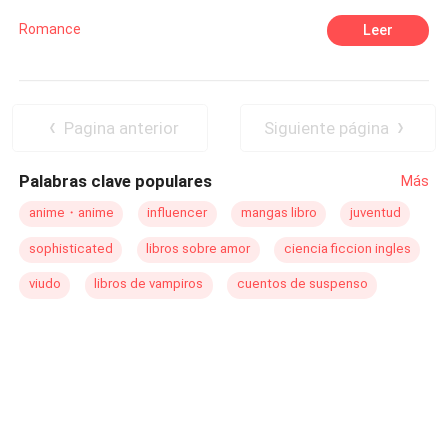
ao suspense, ao surreal à imaginação.
Romance
Leer
Pagina anterior
Siguiente página
Palabras clave populares
Más
anime・anime
influencer
mangas libro
juventud
sophisticated
libros sobre amor
ciencia ficcion ingles
viudo
libros de vampiros
cuentos de suspenso