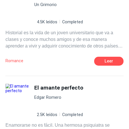
Mal-entendido
Un Grimorio
dominado pela amargura. Noivo da pior inimiga dela.
Helena vai ter que voltar pro ninho de cobras que jurou
nunca mais pisar e rezar pra que ele nunca descubra de
4.5K leídos
Completed
quem é aquele filho. Porque o que está enterrado não
Historial es la vida de un joven universitario que va a
fica enterrado pra sempre. E o ódio que os consome...
clases y conoce muchos amigos y de esa manera
pode ser só a máscara de um amor que nunca morreu. O
aprender a vivir y adquirir conocimiento de otros países a
Preço da Verdade — nem toda verdade sai barata.
partir de charlas con gente extranjera.
Romance
Leer
El amante perfecto
Edgar Romero
2.5K leídos
Completed
Enamorarse no es fácil. Una hermosa psiquiatra se