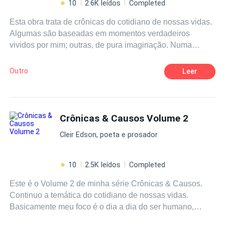
10
2.6K leídos
Completed
Esta obra trata de crônicas do cotidiano de nossas vidas.
Algumas são baseadas em momentos verdadeiros
vividos por mim; outras, de pura imaginação. Numa
linguagem leve, bem-humorada, permeia, em seu ritmo,
melodia e rima à prosa poética. Tenho como propósito
Outro
Leer
instigar o leitor a uma reflexão sobre a vida, deixando
sempre mensagens de fé no ser humano, no amor e na
vida. Minha eterna gratidão ao meu Amor Telma, que
revisa e corrige minhas crônicas. Gratidão sempre.
Crônicas & Causos Volume 2
Cleir Edson, poeta e prosador
10
2.5K leídos
Completed
Este é o Volume 2 de minha série Crônicas & Causos.
Continuo a temática do cotidiano de nossas vidas.
Basicamente meu foco é o dia a dia do ser humano,
homem, mulher, crianças ou idosos. Enfim, o material