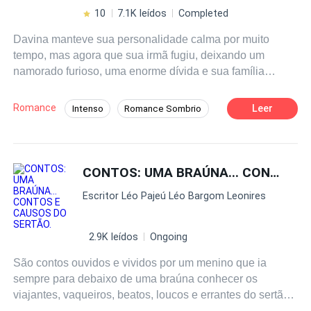
na capa do livro..
10
7.1K leídos
Completed
Davina manteve sua personalidade calma por muito
tempo, mas agora que sua irmã fugiu, deixando um
namorado furioso, uma enorme dívida e sua família
despedaçada, ela precisará ser tudo menos boa.
Gutemberg Ramsey quer vingança. Timmy diz que está
Romance
Leer
Intenso
Romance Sombrio
apaixonado. Aaron é um perseguidor possessivo. E
Bullying
Mafia
Campus
Harém
existe o
poeta
misterioso, mas ele está tão aprofundado
em seus próprias tramas, que não enxerga os próprios
De Inimigos a Amantes
sentimentos. Todos eles querem a mesma garota, embora
CONTOS: UMA BRAÚNA... CONTOS E CAUSOS DO SERTÃO.
os motivos sejam diferentes. Um quer vingança. O
Escritor Léo Pajeú Léo Bargom Leonires
segundo quer uma chance. O terceiro precisa dela. O
último quer usá-la. Ela acha que os garotos vão quebrá-
la, principalmente Gutemberg, mas talvez eles a salvem.
2.9K leídos
Ongoing
São contos ouvidos e vividos por um menino que ia
sempre para debaixo de uma braúna conhecer os
viajantes, vaqueiros, beatos, loucos e errantes do sertão
pernambucano. Contos que mesclam desde de a fábula