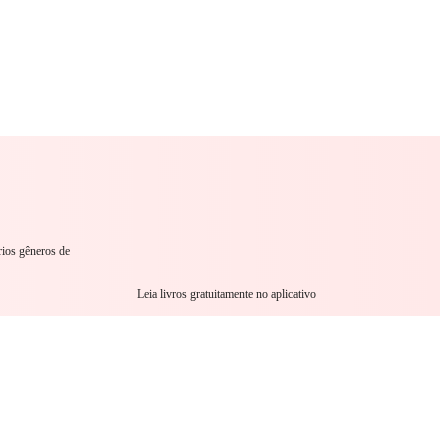
omance
Sci-Fi
Guerra
Outro
rios gêneros de
Leia livros gratuitamente no aplicativo