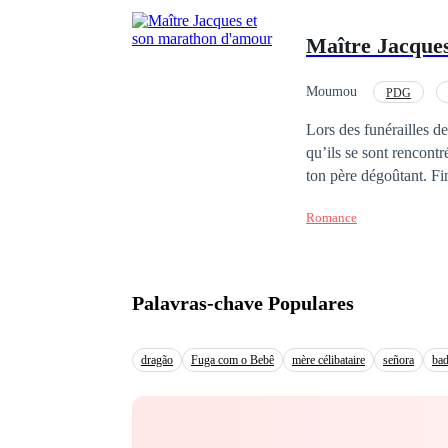
Maître Jacque
Moumou
PDG
Lors des funérailles de
qu’ils se sont rencont
ton père dégoûtant. Fin
l'avoir couché, Jacque
Romance
quant à elle, a été ch
s'en sont ensuivi et hantaient cette fille : elle a participé à un 
emprisonnée plus tard.
jusqu'aux moelles, et la
Palavras-chave Populares
dragão
Fuga com o Bebê
mère célibataire
señora
bad