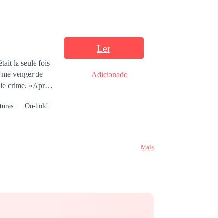
Ler
ait la seule fois
r me venger de
Adicionado
r le crime. »Après
r.Annabelle,
turas
On-hold
 de malchances
s la hait
Mais