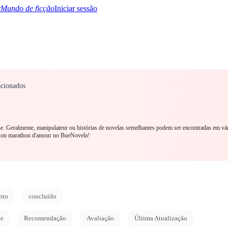
Mundo de ficção
Iniciar sessão
cionados
TQ+
YA/TEEN
Paranormal
Mistério/Thriller
Oriental
Jogos
História
MM R
ine. Geralmente, manipulateur ou histórias de novelas semelhantes podem ser encontradas em vá
 son marathon d'amour no BueNovela!
nto
concluído
de
Recomendação
Avaliação
Última Atualização