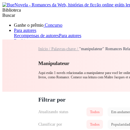
Biblioteca
Buscar
Ganhe o prêmio
Concurso
Para autores
Recompensas de autores
Para autores
Ranking
Navegar
Início /
Palavras-chave /
"manipulateur" Romances Rela
Novelas
Contos Curtos
Todos
Romance
Lobisomem
Máfia
Sistema
Fantasia
Urbano
LGB
Manipulateur
Aqui estão 1 novels relacionadas a manipulateur para você ler onl
livros, como Romance. Comece sua leitura com Maître Jacques et
Filtrar por
Atualizando status
Todos
Em andame
Classificar por
Todos
Popularida