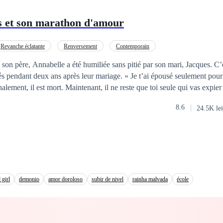
s et son marathon d'amour
Revanche éclatante
Renversement
Contemporain
 son père, Annabelle a été humiliée sans pitié par son mari, Jacques. C’ét
rés pendant deux ans après leur mariage. « Je t’ai épousé seulement pou
alement, il est mort. Maintenant, il ne reste que toi seule qui vas expie
s a pourtant annoncé pompeusement le lendemain qu’il allait se remarie
8.6
24.5K lei
assée de la maison, devenant ainsi une sans-le-sou.Ensuite, toutes sortes
entretien d'embauche très difficile et a failli être
....C’est juste à ce moment-là qu'Annabelle se rendit compte que Jacque
 hait à mort ......
 girl
demonio
amor doroloso
subir de nivel
rainha malvada
école