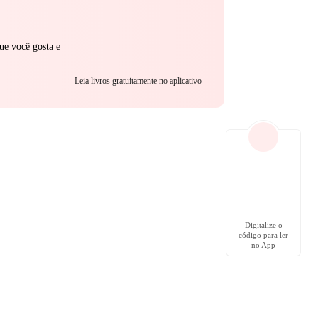
ue você gosta e
Leia livros gratuitamente no aplicativo
Digitalize o
código para ler
no App