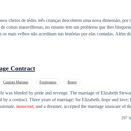
nos cheios de tédio, três crianças descobrem uma nova dimensão, por 
a de coisas maravilhosas, no entanto tem um problema que lhes bloquei
is os mais velhos não acreditam nas histórias por elas contadas. Além d
creto com o nome de "Terras e Céus Secretos" tem coisas interessantem
las lidar, pois as mesmas mexem com a outra dimensão, a dimensão que 
mal". Em meio a muita magia, aventura e lutas as três crianças e o liv
ar a vila Lukidy que está em perigo.
age Contract
Contract Marriage
Forgiveness
Regret
 He was blinded by pride and revenge. The marriage of Elizabeth Stewa
 by a contract. Three years of marriage: for Elizabeth, hope and love; 
ssionate,
innocent
, and a dreamer, accepted the marriage unaware of the
ved she was different from spoiled and self-serving women, saw his id
297 l
n discovering the contract. He believed she had accepted the marriage 
ecided to punish her. On their wedding day, John left Elizabeth alone wi