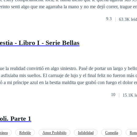
berinto senti algo que me agarraba la mano y no me dejó correr, trague en
ra encontrarme con la cara de mi principito moja bragas, mi respiración
9.3
63.3K leí
abía alcanzado a escapar de ese lugar, pero, ¿Porque me siguió?, Luego 
o seguramente me viene a reprender por decir esas cosas.«¿Porque es t
 padre también parece un dios salido del Olimpo.—No corras—Dijo.Su v
estia - Libro I - Serie Bellas
incómoda, no quería que me dijera nada al respecto, me sentía muy av
cir eso—Mencione muy nerviosa.
 la realidad convirtió en algo siniestro. Pasé de portar un largo y bell
sfixiaba mis sueños. El carruaje de lujo y el final feliz no fueron más 
 a mi príncipe azul en la bestia maldita que grabó con fuego el dolor en
tible para el motor en mi vida. Quién juré destruir se volvió mi aliado
10
15.1K l
ra solo una pieza en mi juego, pero ella no tenía ojos para mí, poniendo
rtuito al que llamamos destino.
li. Parte 1
ránea
Rebelde
Amor Prohibido
Infidelidad
Comedia
Roma