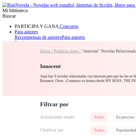
Mi biblioteca
Buscar
PARTICIPA Y GANA
Concurso
Para autores
Recompensas de autores
Para autores
Ranking
Navegar
Inicio /
Palabras clave /
"innocent" Novelas Relacionad
Novelas
Cuentos Cortos
Todos
Romance
Hombre lobo
Mafia
Sistema
Fantasía
Urbano
LG
Innocent
Aquí hay 9 novelas relacionadas con innocent para que las lea en l
Romance, Otros. ¡Comience su lectura desde MY BOSS, THE 
Filtrar por
Actualizando estado
Todos
En proceso
Clasificar por
Todos
Popularida