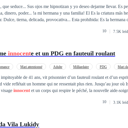
Mujeriego
De Odio al Amor
a familia! El Es la criatura más hermosa y perfecta
que he visto en mi vida: Dulce, tierna, delicada, provocativa... Esta prohib
10
7.5K leí
mme
innocent
e et un PDG en fauteuil roulant
omance
Mari attentionné
Adulte
Milliardaire
PDG
Mari da
Différence d'âge
itoyable de 41 ans, vit prisonnier d’un fauteuil roulant et d’un espri
était un homme qui ne ressentait plus rien. Jusqu’au jour où Isis entra dans sa
n visage
innocent
et un corps qui respire le péché, la nouvelle aide-soig
i et commencent à dissiper le
10
3.1K leí
ce est dangereux : une passion interdite
 ou de le détruire complètement.
da Vila Lukidy