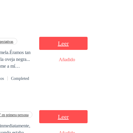
n el proceso.
pectativas
Leer
emela.Éramos tan
la oveja negra...
Añadido
dome a mí
 su novio
dos
Completed
yo sintiéndome
s ven su noviazgo
 cuando la
ormentarme? ¿Seré
 todo este tiempo
en primera persona
Leer
 inmediatamente,
Cuando estaba
Añadido