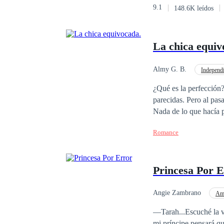
9.1
148.6K leídos
La traición se cuece d
La chica equiv
Almy G. B.
Independi
CEO
Campus
¿Qué es la perfección
parecidas. Pero al pasa
Nada de lo que hacía p
misma.Ahora, a pesar 
Romance
Justin.Y no es solo po
atraída por él; atracc
como oportunidad de ha
Princesa Por 
atracción crece y se 
lo suficientemente fue
han estado juzgando a
Angie Zambrano
Amo
Realeza
Poder F
—Tarah...Escuché la v
mi príncipe pensará qu