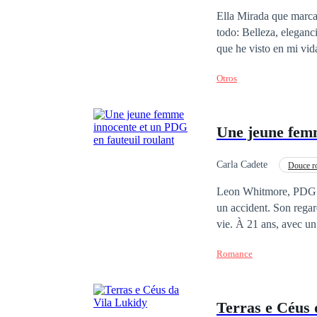
Identidad oculta
Ella Mirada que marca, que seduce... Sus ojos me hipnotizan y yo deseo dejarme llevar. Es perfecto, lo tiene
todo: Belleza, elegancia, dinero, poder... !a mi hermana y un
Otros
Une jeune fe
Carla Cadete
Douce r
Mariage de convenance
Leon Whitmore, PDG imp
un accident. Son regard vide refl
vie. À 21 ans, avec u
existence comme une tempête. Ses gestes éveillent peu à peu le PDG endorm
Romance
brouillard qui obscurcit son esprit. Mais ce qui renaît avec sa conscien
capable de le sauver…
Terras e Céus 