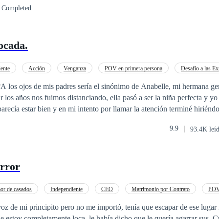
Completed
entro del clan Conti y Giuseppe debe lograr salvarla, aunque la pierda e
ocada.
ente
Acción
Venganza
POV en primera persona
Desafío a las Ex
Rebelde
Comedia
?A los ojos de mis padres sería el sinónimo de Anabelle, mi hermana g
r los años nos fuimos distanciando, ella pasó a ser la niña perfecta y yo 
arecía estar bien y en mi intento por llamar la atención terminé hirién
de que vamos a la misma universidad nada parece unirnos, excepto por
9.9
93.4K leí
rque sean tan diferentes, es por el hecho de él coqueteando conmigo y 
ión que no puedo permitirme sentir. Más cuando sus padres y los nuestro
cer negocios, todo un plan a futuro para sus hijos.Pero... ¿Qué ocurre
Error
convierte en algo más? ¿Cuándo mis fantasmas del pasado regresan a at
rte para volver a superar todo de nuevo?Pero sobre todo... ¿Qué pasa si
 la chica equivocada?
r de casados
Independiente
CEO
Matrimonio por Contrato
POV 
emenino
Romance oscuro
Rebelde
oz de mi principito pero no me importó, tenía que escapar de ese lugar
e estoy completamente loca, le había dicho que le quería agarrar sus .