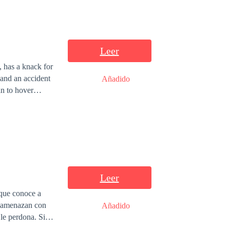
Leer
, has a knack for
 and an accident
Añadido
an to hover
 heart, taking
 Read this
Leer
 que conoce a
Añadido
 le perdona. Sin
ará o se alejará?