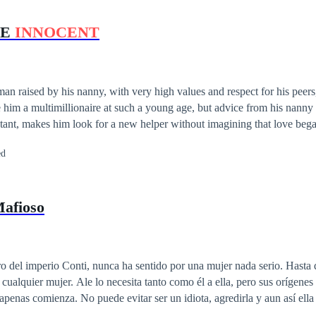
HE
INNOCENT
an raised by his nanny, with very high values ​​and respect for his peers
 him a multimillionaire at such a young age, but advice from his nanny
stant, makes him look for a new helper without imagining that love beg
my will want to hurt you and where it will cruelly damage you, in your
ed
ill you fight for it? Will you let happiness be taken out of your hands?
e you will laugh, you will cry and you will be on edge
Mafioso
o del imperio Conti, nunca ha sentido por una mujer nada serio. Hasta
o como él a ella, pero sus orígenes amenazan con
 apenas comienza. No puede evitar ser un idiota, agredirla y aun así ella
scubra lo que él ha hecho y lo que oculta sobre su infancia, ¿lo perdon