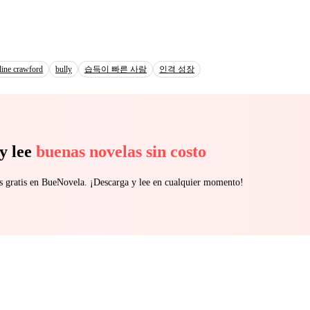
ing home, he tore all her clothes and gave her only dark, austere garme
and she would be responsible for the housework. His contempt was rele
 marriage into a torment for Elizabeth. While Elizabeth suffered in silence,
ohn’s love, enduring his humiliations and contempt sustained by her uns
ly cold, cruel, and distant. But everything changed the day the contrac
ine crawford
bully
습득이 빠른 사람
인격 성장
h vanished without a trace, causing John to rethink his feelings for her
or redemption and love for the woman he had spent years trying to destr
y lee
buenas novelas sin costo
s gratis en BueNovela. ¡Descarga y lee en cualquier momento!