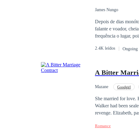
James Nungo
Depois de dias monóto
falante e voador, chei
frequência o lugar, po
que no mesmo lugar se
2.4K leídos
Ongoing
que vão ter que com e
chamada "dimensão nor
dura missão de restaur
A Bitter Marri
Mazane
Goodgirl
She married for love.
Walker had been sealed
revenge. Elizabeth, pa
terms. John, who belie
Romance
Elizabeth crumble upo
Feeling betrayed, he d