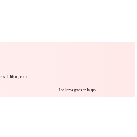
 Romance
Sci-Fi
Guerra
Otros
eros de libros, como
Lee libros gratis en la app