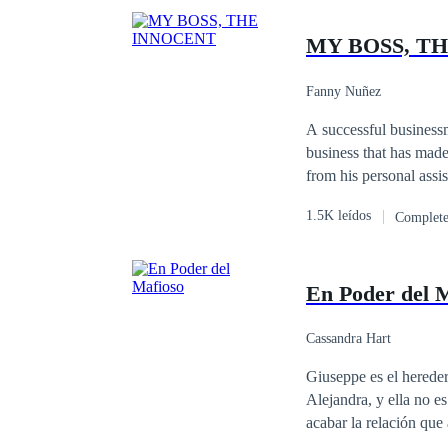
MY BOSS, T
Fanny Nuñez
A successful businessm
business that has made
from his personal assi
nearby, your worst ene
1.5K leídos
Complet
away your true love. W
wonderful novel, wher
En Poder del 
Cassandra Hart
Giuseppe es el hereder
Alejandra, y ella no es cualquier mujer. Ale lo necesita tant
acabar la relación que
embargo, cuando Ale de