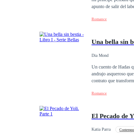
apunto de salir del la
levemente la cabeza pa
Romance
la de él también, no h
me viene a atormentar 
sé, tal vez porque si
Una bella sin b
acelerada, me sentía 
lamento...no debí de
Dia Mond
Un cuento de Hadas que
andrajo asqueroso que a
contrato que transformó
venganza era el combus
Romance
un imperio. La bella e
metas. Un encuentro fo
El Pecado de Yo
Katia Parra
Contempo