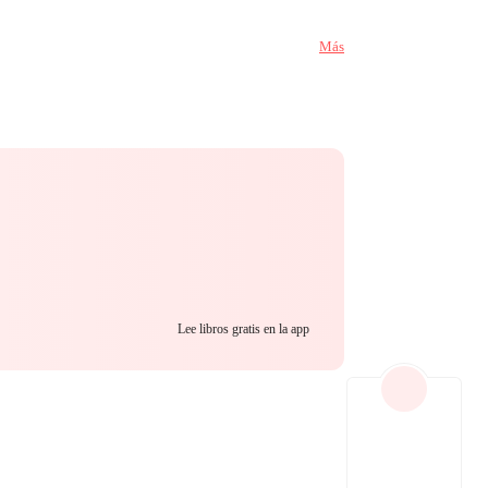
nts. Her room
ntless, and John
Más
hakable faith,
t came to an end.
 and leading him
oy.
Lee libros gratis en la app