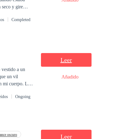
 seco y gire
 estaba agitada y
dos
Completed
de lo que le dice
an sexy?», no lo
oz estaba un poco
ergonzada.—Lo..
Leer
o vestido a un
que un vil
Añadido
 mi cuerpo. La
 y forjamos juntos
eídos
Ongoing
 en jaque mis
nce oscuro
Leer