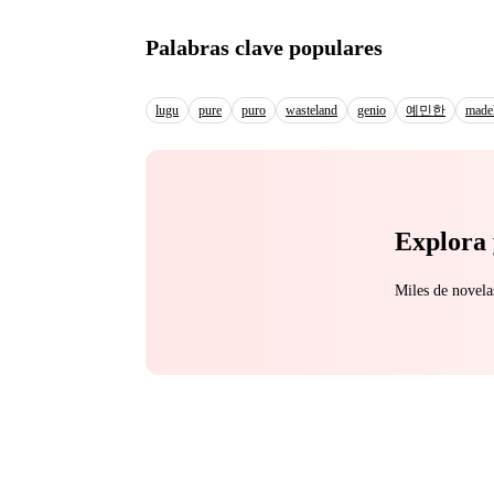
That night, upon arriv
would be the maid’s, 
Palabras clave populares
decided to turn the three years of
clinging to hope for J
John became increasing
lugu
pure
puro
wasteland
genio
예민한
madel
Mysteriously, Elizabet
on a desperate quest f
Explora 
Miles de novela