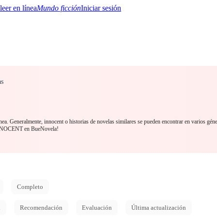
Mundo ficción
Iniciar sesión
as
BTQ+
YA/TEEN
Paranormal
Misterio/Thriller
Oriental
Juegos
Historia
MM
ínea. Generalmente, innocent o historias de novelas similares se pueden encontrar en varios gén
INNOCENT en BueNovela!
Completo
d
Recomendación
Evaluación
Última actualización