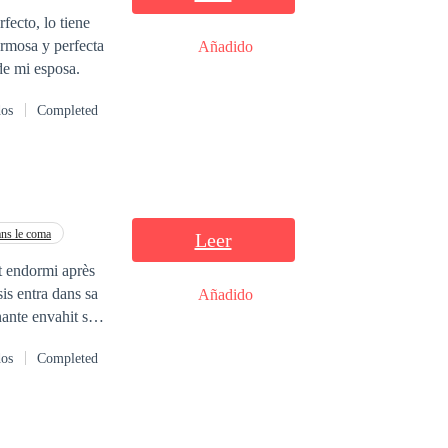
Añadido
ida: Es la hermana de mi esposa.
dos
Completed
ns le coma
Leer
t endormi après
Añadido
nante envahit son
dos
Completed