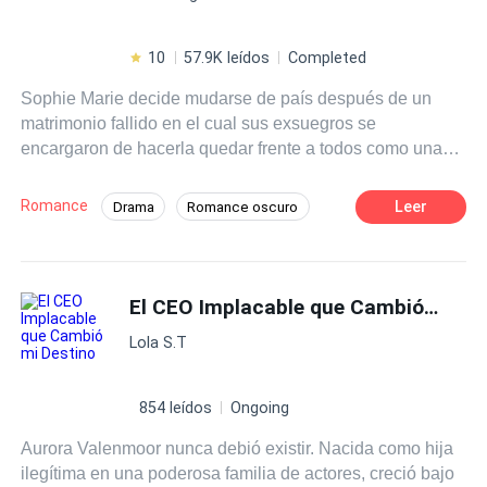
10
57.9K leídos
Completed
Sophie Marie decide mudarse de país después de un
matrimonio fallido en el cual sus exsuegros se
encargaron de hacerla quedar frente a todos como una
cazafortunas, para encubrir que su hijo únicamente se
casó con ella para esconder su verdadera orientación
Romance
Leer
Drama
Romance oscuro
sexual. En España conocerá al encantador Lucas
Mafia
Segunda Oportunidad
Navarro. Un actor reconocido por ser un playboy sin
remedio, quien de inmediato se interesará por ella, hasta
Arrogante
Comedia
el punto de ofrecerle un trato: casarse con él a cambio de
El CEO Implacable que Cambió mi Destino
Diferencia de Edad
que este le consiga trabajo en la prestigiosa empresa
Matrimonio por Contrato
CEO
Lola S.T
BDA
Entertainment
, sin saber que al aceptarlo, esto
pondrá su vida de cabeza al igual que sus sentimientos.
Las condiciones son fáciles: 1. Ninguno de los dos puede
854 leídos
Ongoing
engañar al otro. 2. El matrimonio durará año y medio. 3.
Aurora Valenmoor nunca debió existir. Nacida como hija
Nadie debe conocer la verdadera identidad de Sophie. 4.
ilegítima en una poderosa familia de actores, creció bajo
Si Sophie se embaraza, el divorcio será imposible de