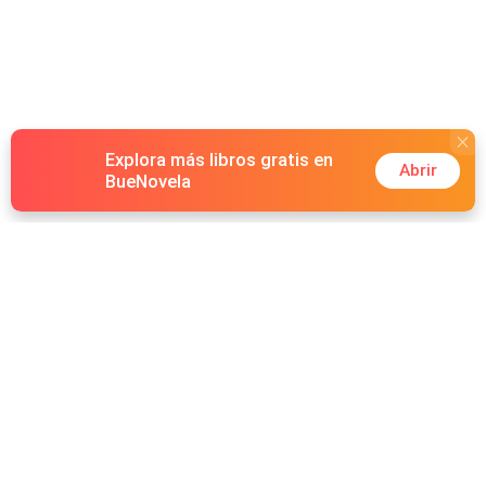
Explora más libros gratis en
Abrir
BueNovela
Hot Genres
Romance
Recursos
Hombre lobo
Palabras clave
Redes Sociales
Mafia
Búsquedas calientes