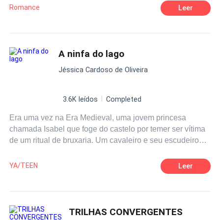
Romance
Leer
A ninfa do lago
Jéssica Cardoso de Oliveira
3.6K leídos
Completed
Era uma vez na Era Medieval, uma jovem princesa
chamada Isabel que foge do castelo por temer ser vítima
de um ritual de bruxaria. Um cavaleiro e seu escudeiro
são convocados para encontrá-la, em reino onde existem
aventuras cavaleirescas, sermões da Igreja, cantigas
YA/TEEN
Leer
trovadorescas,
alquimia
e muitos outros mistérios sobre o
universo sobrenatural, dos contos de fadas e do folclore.
Ela deverá enfrentar um demônio: o da angústia.
Inspirada em "Hamlet", pinturas como “A Ilha da Morte”
TRILHAS CONVERGENTES
de Arnold Böcklin e “A dama de Shallot” de John William