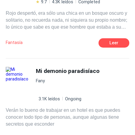
9.7
4.3K leídos
Completed
Rojo despertó, era sólo una chica en un bosque oscuro y
solitario, no recuerda nada, ni siquiera su propio nombre;
lo único que sabe es que ese hombre que estaba a su
lado oculta sus verdaderas intenciones «Las cosas
imposibles que puede hacer solo deberían ser posibles a
Fantasía
Leer
través del arte de magia...dice ser un alquimista» No
sabe por qué el alquimista la ayuda, no sabe por qué el
alquimista le enseña, todo lo que sabe es que un
alquimista es peligroso y esté en particular parece
Mi demonio paradisíaco
bastante malo... parece que Dios la acaba de abandonar
Fany
¿Quieres acompañarla a descubrir que es lo que está
pasando?
3.1K leídos
Ongoing
Verán lo bueno de trabajar en un hotel es que puedes
conocer todo tipo de personas, aunque algunas tiene
secretos que esconder