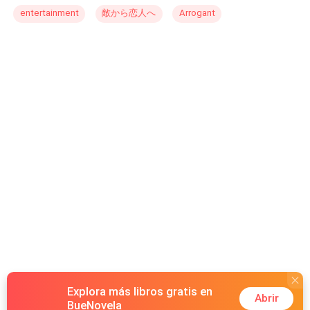
asperezas de nosso caráter, aparece como o alvo
entertainment
敵から恋人へ
Arrogant
principal, o objetivo fundamental e a aspiração primordial
do indivíduo que percorre o caminho em busca da luz. O
objetivo da obra não é ser um livro de autoajuda, mas um
relato que mostre ao leitor como se pode operar, no
âmago do indivíduo, uma substituição dos estados
mórbidos profundamente instalados na natureza de cada
um em novos momentos de grata regeneração da alma
para alçar voos mais elevados. É um livro que exalta a
superação do homem em seus caminhos terrestres.
Todos os personagens que compõe esta obra são ricos
em detalhes psicológicos, e buscam realizar seus
intentos da forma mais humana e verossímil, sem
qualquer atributo fantástico que os remeta a aventuras
mirabolantes e de difícil digestão pelo leitor exigente. As
explicações místicas e esotéricas que recheiam as
páginas de “Trilhas Convergentes” fazem parte do acervo
ocultista do qual somos aficionados estudantes. Na
Explora más libros gratis en
verdade, são convicções próprias que produzem uma
Abrir
BueNovela
filosofia que não pretende ser impositiva e nem angariar