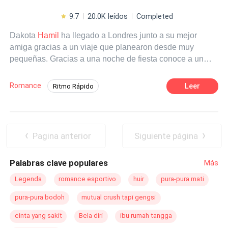
9.7
20.0K leídos
Completed
Dakota
Hamil
ha llegado a Londres junto a su mejor
amiga gracias a un viaje que planearon desde muy
pequeñas. Gracias a una noche de fiesta conoce a un
hombre que despierta mucha intriga en ella. La vida de
Dakota e inferno cambiará de una manera
Romance
Leer
Ritmo Rápido
extremadamente grande.
Romance oscuro
Independiente
De Odio al Amor
Chico malo
Diferencia de Edad
Contemporánea
Pagina anterior
Siguiente página
CEO
Palabras clave populares
Más
Legenda
romance esportivo
huir
pura-pura mati
pura-pura bodoh
mutual crush tapi gengsi
cinta yang sakit
Bela diri
ibu rumah tangga