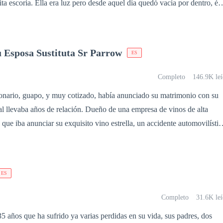
 día quedó vacía por dentro, él
cual ya no latía como antes, era como si se hubiera detenido, estaba
reía, ya no era la misma chica de antes. Darían Alpha Supremo
o a la obsesión de su mejor amiga, la diosa Luna le prometió una
u Esposa Sustituta Sr Parrow
ES
fue unida a la hija del rey de los demonio. ¿Pero será ella capaz
e todo lo que ha pasado?.
Completo
146.9K leí
lonario, guapo, y muy cotizado, había anunciado su matrimonio con su
 relación. Dueño de una empresa de vinos de alta
en que iba anunciar su exquisito vino estrella, un accidente automovilístic
s padres, los cuales iban a celebrar junto a él, pero para desgracia de
 Su vida se había convertido en un infierno, y su
novia María, la cual, lo abandona días antes de su boda sin importar lo
ES
 la que él se encuentra actualmente. La peor pesadilla de
ho realidad, quedarse solo por ser un hombre ciego, el cual lo volvió un
Completo
31.6K leí
na chica hermosa, la cual había sido
 años que ha sufrido ya varias perdidas en su vida, sus padres, dos
maligno queriendo abusar de ella, logra escapar de sus garras, su únic