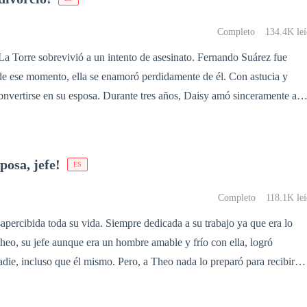
Completo
134.4K leí
La Torre sobrevivió a un intento de asesinato. Fernando Suárez fue
sde ese momento, ella se enamoró perdidamente de él. Con astucia y
onvertirse en su esposa. Durante tres años, Daisy amó sinceramente a
a supo valorarla. Finalmente, después de vivir un secuestro y una
n al borde del abismo, Daisy, con el corazón roto, le presentó la
ejar rastro. Sin embargo, el destino los volvería a
sposa, jefe!
ES
ste, indignado y consumido por los celos, la tomó en brazos y, con una
Completo
118.1K leí
mirada posesiva, le gritó: —¡Yo no a
cep
to el divorcio!
apercibida toda su vida. Siempre dedicada a su trabajo ya que era lo
Theo, su jefe aunque era un hombre amable y frío con ella, logró
 mismo. Pero, a Theo nada lo preparó para recibir
u única hermana y familiar muere y deja a una bebé. No quieren cederle 
ue él obtuvo a lo largo de los años. Deberá conseguir una esposa en dos