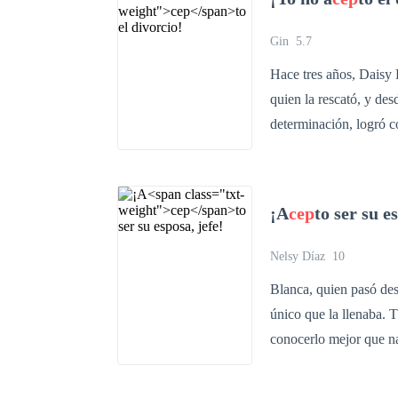
Gin
5.7
Hace tres años, Daisy 
quien la rescató, y de
determinación, logró c
Fernando, pero él nunc
explosión que la dejaro
solicitud de divorcio y desapareció sin d
¡A
cep
to ser su e
juntar. Ahora, Daisy lleva una vida secreta y está comprometida con el mejor amigo de
Fernando. Por lo que e
Nelsy Díaz
10
Blanca, quien pasó des
único que la llenaba. 
conocerlo mejor que nadie, incluso que él
una terrible noticia, s
custodia por la fama q