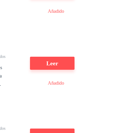
a
Añadido
ar
dos
Leer
a
Añadido
a
n
r
dos