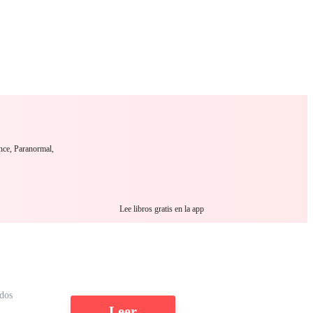
 Romance
Sci-Fi
Guerra
Otros
nce, Paranormal,
Lee libros gratis en la app
dos
Leer