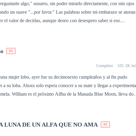
reguntarte algo," susurro, sin poder mirarlo directamente, con mis ojos
egando un suave "...por favor." Las palabras sobre mi embarazo se atoran
er el valor de decirlas, aunque deseo con desespero saber si eso
ación. Mi respiración se vuelve profunda mientras reúno el valor para
 con su gesto de fastidio y sus ojos en blanco, acompañados de un suspir
a tus dramas, Scarlett." Una risa carente de ganas escapa de mis labios a
zo
ES
 no existe tal cosa entre nosotros, Sebastián. Yo me encargué de
díamos compartir nuestra vida, pero tú te encargaste de destruirlo por
Completo
101.1K leí
r a su loba. Ahora solo espera conocer a su mate y llegar a experimenta
lue Moon, lleva dos
vea egocentrico, caprichoso y obsesivo. " Aveces ni los buenos
unda parte. Mi nombre es Helena Dorian vivo
LA LUNA DE UN ALFA QUE NO AMA
ES