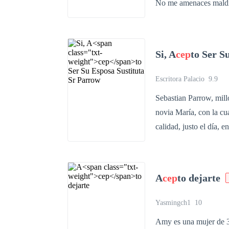
No me amenaces maldita escoria. Ella era luz pero desde aquel
destrozo su corazón el 
carente de emoción, ya no son
perdió a su luna debid
Si, A
cep
to Ser S
segunda oportunidad. Su vida 
de a
cep
tarlo después d
Escritora Palacio
9.9
Sebastian Parrow, mil
novia María, con la cual llevaba años de
calidad, justo el día, 
acaba con la vida de su
Sebastián, queda con vida y una ceguera total.
única esperanza era su 
A
cep
to dejarte
sentimientos y la condición en
Sebastián se había hec
Yasmingch1
10
hombre lleno de frialdad y arrogancia. Una noche, u
Amy es una mujer de 35
drogada por un hombre 