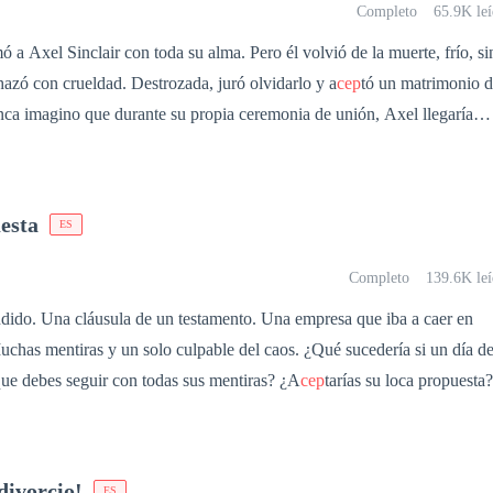
n secreto. Nos transformamos en lobos al alcanzar nuestra madurez.
Completo
65.9K leí
nismo interno se pone en marcha,
 a Axel Sinclair con toda su alma. Pero él volvió de la muerte, frío, si
 compañero, alma gemela, por su olor! Esa persona es nuestro
sentimientos... y la rechazó con crueldad. Destrozada, juró olvidarlo y a
cep
tó un matrimonio 
uentra pero dicen que si lo logras, estarás completo a todos los niveles
ma, si te rechaza tu lobo interno puede morir, por el dolor del rechazo.
prometido y por un instante, el corazón de Arianne se enciende
arte, no quiero de ninguna de las maneras que aparezca. Puedo ser
cos cuando él, le afirma que solo la
gresen a casa los hijos
isionero de una resurrección que le arrebató el corazón, también le exige
del Alfa y el Beta de la Manada. **Tercera parte: Mi Alfa mi destino completa en la app
esta
ES
obrevivir y va por ella creyendo que será fácil dominarla. Herida de
ntada a rechazarlo. Sin embargo, al mirarlo, no ve al hombre que amó,
Completo
139.6K leí
dido. Una cláusula de un testamento. Una empresa que iba a caer en
por una cosa: venganza. Así que a
cep
ta. Lo que nunca imaginó es que cada contacto con ella
has mentiras y un solo culpable del caos. ¿Qué sucedería si un día d
 que creyó muerto y que cada noche que la posee, el deseo carnal se
 que debes seguir con todas sus mentiras? ¿A
cep
tarías su loca propuesta?
 del lobo sin sentimientos... late
rarle que cada latido de su frío corazón es por ella.
 divorcio!
ES