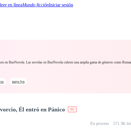
Mundo ficción
Iniciar sesión
BTQ+
YA/TEEN
Paranormal
Misterio/Thriller
Oriental
Juegos
Historia
MM
eresen en BueNovela. Las novelas en BueNovela cubren una amplia gama de géneros como Roma
ros
maye lyn
ivorcio, Él entró en Pánico
ES
En proceso
571.3K leí