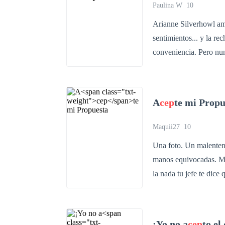
nosotros escondemos u
Paulina W
10
Está llega sobre los dieciséis años. En ese momento un meca
Arianne Silverhowl amó
encontramos a nuestra pareja,
mate, no siempre se enc
conveniencia. Pero nunca imagino que durante su propia ceremonia de unión, Axel llegaría
Pero aquí hay un proble
para desenmascarar al 
Desde que descubrí esa p
creyendo que lo ha hecho por amor. Esa ilusión se hace añi
feliz sin él. Es más ya lo soy! Pero todo esto va a cambiar el día que re
necesita, porque él, pr
A
cep
te mi Propu
energía de su loba para s
nuevo, Arianne está te
Maquii27
10
sino al arma perfecta. Ya que traicionada, maltratada y con la fe en el amor perdida, solo vive
Una foto. Un malenten
manos equivocadas. Muc
despierte en Axel algo
la nada tu jefe te dice
transforma en hambre de algo más. La razón es que el corazón
de nuevo. Pero Arianne ya no es la hembra que lo amó ciegamente y si Axel quiere que lo ame
otra vez, deberá demost
¡Yo no a
cep
to el