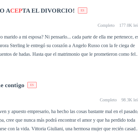
l proceso. No tiene más opción que comenzar su búsqueda haciendo
O A
CEP
TA EL DIVORCIO!
ES
a que por azares del destino, ve a Blanca como la única salvación. Solo
ca pusiera sus propias condiciones, poniéndolo contra las cuerdas. ¿La
Completo
177.0K leí
marido a mi esposa? Ni pensarlo... cada parte de ella me pertenece, es
uentos de hadas. Hasta que el matrimonio que le prometieron como feli
ferencia y desprecio. Desesperada por un atisbo de amor,
n una esposa celosa y obsesiva, hasta que un trágico accidente —del
ulpada— le dio a Angelo la excusa perfecta para desterrarla al
e contigo
ES
egresa, pero ya no queda rastro
 y necesitada. Ahora es una mujer fría, elegante y decidida, con un únic
Completo
98.3K leí
abuela, empeñada en verla "bien casada",
n y apuesto empresario, ha hecho las cosas bastante mal en el pasado
arido ideal, y por eso organiza un desfile de los solteros más
pa, cree que nunca más podrá encontrar el amor y que ha perdido toda
 ve. Riendo entre brazos ajenos.
ni, una hermosa mujer que recién casada,
orada por hombres que la miran como si
 de su marido y los planes oscuros de este en su contra, debe huir para