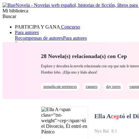
Mi biblioteca
Buscar
PARTICIPA Y GANA
Concurso
Para autores
Recompensas de autores
Para autores
Ranking
Navegar
Novelas
28 Novela(s) relacionada(s) con Cep
Cuentos Cortos
Todos
Romance
Hombre lobo
Mafia
Sistema
Fantasía
Urbano
LG
Explore y descubra la novela relacionada con cep que más le int
Hombre lobo. ¡Elija uno y léalo ahora!
pequeña me perteneces
vaquero
day torres
vampi
Ella A
cep
tó el D
Nyx Rai
8.1