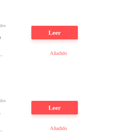
s
dos
Leer
Añadido
z,
o
dos
Leer
,
Añadido