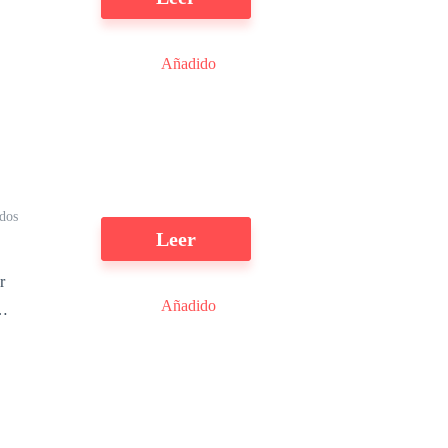
Añadido
o
l
dos
Leer
r
Añadido