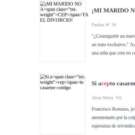
meses para comenzar e
¡MI MARIDO N
que pierda tiempo, hast
que no esperó que Bian
Paulina W
10
a
cep
tará tan fácil?
"¿Conseguirle un nuevo 
un trato exclusivo." Aurora Sterling le entregó su corazón a Angelo Russo con la fe ciega de
una niña que cree en c
se convirtió en una pesadilla de indi
Aurora se transformó e
que fue injustamente c
Si a
cep
to casarm
extranjero, borrándola de su vida. Ocho años después, Aurora r
de la joven vulnerable
Alexa Writer
9.6
objetivo para su aún marido: el divorcio. Pero la 
Francesco Romano, jove
decide conseguirle un m
atormentado por la cul
influyentes y atractivos de Londres. Y entonces… él la
esperanza de reivindicarse con la vida. Vittoria Giulia
Brillando donde antes apenas respiraba. Siendo ad
descubre la infidelidad