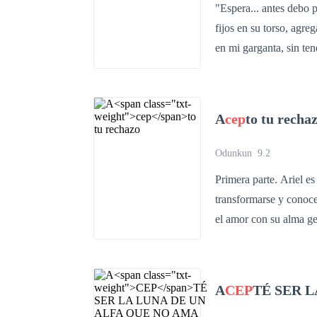
"Espera... antes debo p
fijos en su torso, agr
en mi garganta, sin ten
cambiaría nuestra situ
mirarlo, solo para ver
irritado: "No estoy par
A
cep
to tu recha
escucharlo. ¿Hogar? Ya
construir uno donde po
Odunkun
9.2
completo.
Primera parte. Ariel es una mujer lobo, ayer fue su decimosexto cumpleaños y al fin pudo
transformarse y conoce
el amor con su alma gemela. William es el próximo Alfha de la Manada B
años esperando a su mate. Él 
son tan buenos ni los malos son tan malos" Seg
en Borealer Schild, Canadá. Nuestra comunidad vive prácticamente escondida de la
A
CEP
TÉ SER 
civilización. Si os preguntáis porqué? La respuesta es simple, no somos personas normales,