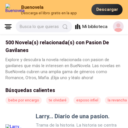
Buenovela
Descargar
Descarga el libro gratis en la app
Mi biblioteca
Busca lo que quieras
500 Novela(s) relacionada(s) con Pasion De
Gavilanes
Explore y descubra la novela relacionada con pasion de
gavilanes que más le interesen en BueNovela. Las novelas en
BueNovela cubren una amplia gama de géneros como
Romance, Otros, Mafia. ¡Elija uno y léalo ahora!
Búsquedas calientes
bebe por encargo
te olvidaré
esposo infiel
la revancha
Larry... Diario de una pasion.
Trama de la historia. La historia se centra