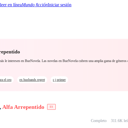
Mundo ficción
Iniciar sesión
repentido
BTQ+
YA/TEEN
Paranormal
Misterio/Thriller
Oriental
Juegos
Historia
MM
ue más le interesen en BueNovela. Las novelas en BueNovela cubren una amplia gama de género
ra el ceo
ex husbands regret
c j primer
,
Alfa Arrepentido
ES
Completo
311.6K leí