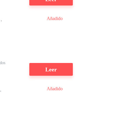
Añadido
n
dos
Leer
Añadido
te
de