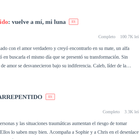
ido
: vuelve a mí, mi luna
ES
Completo
100.7K leí
ado con el amor verdadero y creyó encontrarlo en su mate, un alfa
 en buscarla el mismo día que se presentó su transformación. Sin
r se desvanecieron bajo su indiferencia. Caleb, líder de la
 un alfa prodigio, respetado y temido por los lobos, y hasta los
an de su existencia. Aunque él reclamó a Laia como su luna, nunca le
s una traición devastadora, Laia se dio cuenta
ARREPENTIDO
ES
da y abandonó la manada en busca de su identidad y poder interior.
eencontrarse con Caleb, él descubrió que Laia no solo había crecido en
Completo
3.3K le
 la misma mujer inocente que conoció, sino que también guardaba un
personas y las situaciones traumáticas aumentan el riesgo de tomar
ca de la diosa Luna, un misterio que podría cambiar el destino de los
ien. Acompaña a Sophie y a Chris en el desenlace
 estaba dispuesta a hacerlo sufrir como venganza. Juntos debían