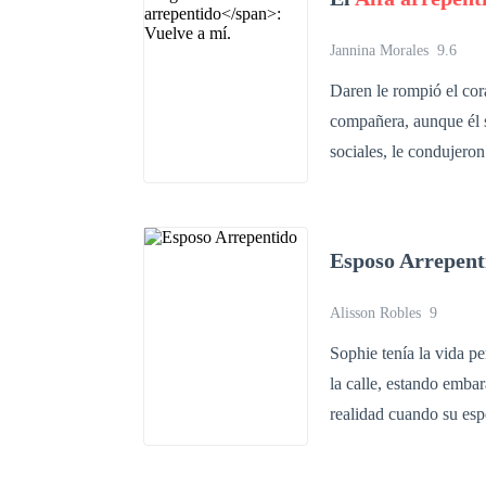
despiadada, descubre u
venganza consume su ser,
Jannina Morales
9.6
torbellino de odio y os
Daren le rompió el cor
¿Logrará Brad su comet
compañera, aunque él sentía algo por 
perdición?
sociales, le condujeron a 
llamaba Aurora, una jo
no significaba nada, s
universidad. Aurora vivió un invierno después de que descubrió que para Daren ella no
Esposo Arrepent
significaba más que un
. Meses después se enteró, cuando le dieron la noticia de que Aurora había muerto en un fatal
Alisson Robles
9
accidente.
Sophie tenía la vida pe
la calle, estando embarazada. Viviendo la vida que siempre soñó, S
realidad cuando su espo
de recibir una grabación de ella siendo infiel. 
da por vencida cuando 