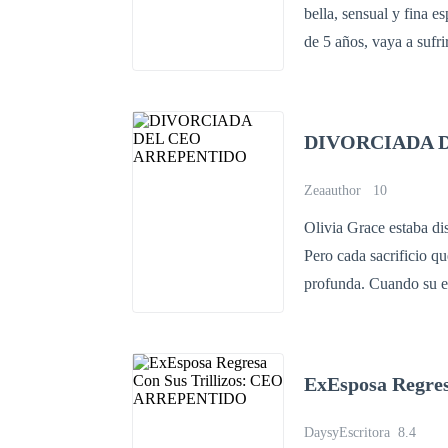
bella, sensual y fina e
esta vez, el Alfa no solo tendrá q
de 5 años, vaya a sufri
merece tocar a la reina que perdió. Porque en el juego de
capricho, porque sí, é
momento en que Elizab
cuenta de su equivocac
DIVORCIADA 
familia y pedir perdón
a remendar el desastre
Zeaauthor
10
Olivia Grace estaba di
Pero cada sacrificio que hacía er
profunda. Cuando su esposo organizó una fiesta de cumpleaños lujosa en un club nocturno, no
para ella, sino para su
trató como si no existi
la dejó ser humillada públi
ExEsposa Regre
su corazón se rompió 
DaysyEscritora
8.4