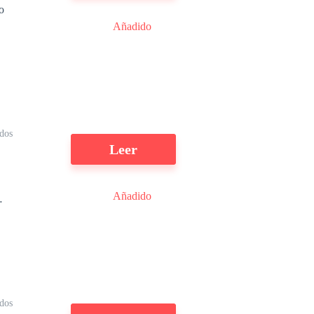
o
Añadido
e
a
ídos
Leer
Añadido
dos