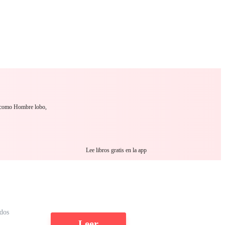
 Romance
Sci-Fi
Guerra
Otros
s como Hombre lobo,
Lee libros gratis en la app
dos
Leer