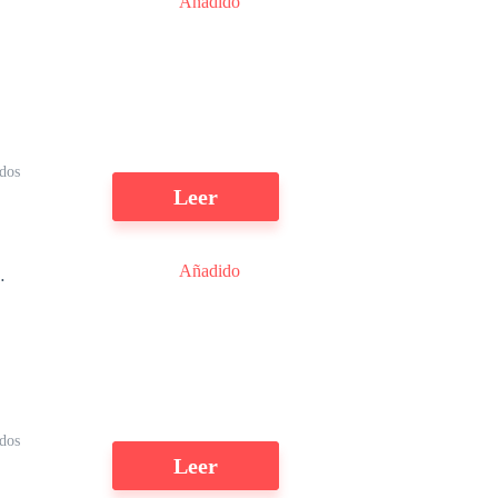
Añadido
o
o
i
ídos
Leer
Añadido
dos
Leer