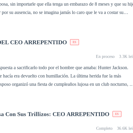
sposa, sin importarle que ella tenga un embarazo de 8 meses y que su hij
ue suplicar por su ayuda… También tendrá que demostrar que
r por su ausencia, no se imagina jamás lo caro que le va a costar su
l poder, el deseo puede ser tan
l se había encaprichado con una mujer que se cruzó en su camino en el
peligroso como la traición. Y Rose Atlanta no piensa arrodillarse otra vez.
eth tenía que hacer reposo absoluto por su embarazo. No tarda en dars
ión, pero su orgullo, sumado a su estupidez, le impiden acercarse a su
DEL CEO ARREPENTIDO
ES
, más tarde todo se vuelve en su contra y tiene la sensación que nunca v
 que provocó con sus acciones.
En proceso
3.3K le
spuesta a sacrificarlo todo por el hombre que amaba: Hunter Jackson.
a devuelto con humillación. La última herida fue la más
 exnovia... Olivia sintió que el mundo se derrumbaba bajo sus pies. La
era, como si sus años de amor y entrega no significaran nada. Y lo peor:
camente, sin mover un solo dedo para defenderla. En ese momento,
sa Con Sus Trillizos: CEO ARREPENTIDO
ES
en mil pedazos.
Completo
36.6K leí