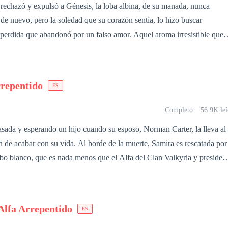
echazó y expulsó a Génesis, la loba albina, de su manada, nunca
 de nuevo, pero la soledad que su corazón sentía, lo hizo buscar
perdida que abandonó por un falso amor. Aquel aroma irresistible que
uros instintos, lo guío directamente hacia aquella loba rechazada de
una vez le juró amor eterno. Génesis ha hecho su vida en el mundo
ue la rechazó, ha regresado para convertirse en su sombra poniendo e
rrepentido
ES
ecreto. ¿Podrá el perdón nacer dentro de un corazón herido? ¿O el
 quien marque los destinos de ambos?
Completo
56.9K leí
sada y esperando un hijo cuando su esposo, Norman Carter, la lleva al
n de acabar con su vida. Al borde de la muerte, Samira es rescatada por
obo blanco, que es nada menos que el Alfa del Clan Valkyria y presiden
re Between the Clouds. Alister reconoce en ella un aroma
ta que Samira es su mate. El Alfa decide protegerla
efugio, sino también su ayuda para llevar a cabo la venganza en contra 
Alfa Arrepentido
ES
o ansía. Mientras pasan tiempo juntos, la relación entre ellos se