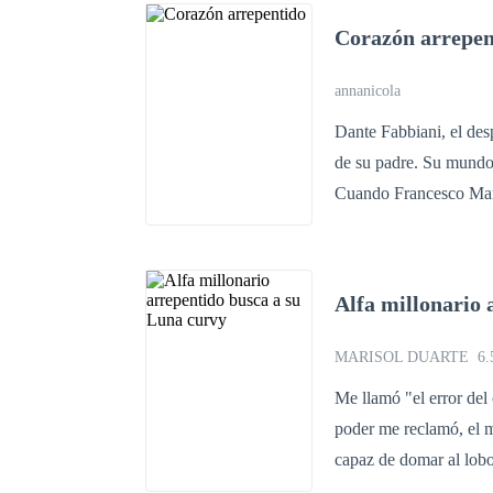
redención? ¿Podrá alguna
Corazón arrepen
incógnitas, mucho amo
annanicola
Dante Fabbiani, el des
de su padre. Su mundo 
Cuando Francesco Manc
toda la organización, Dan
salda con carne y sang
Educada en un convento
Alfa millonario 
de un hombre que encar
temido... bajo su cora
MARISOL DUARTE
6.
secreto que solo él co
Me llamó "el error del
poder me reclamó, el m
capaz de domar al lobo