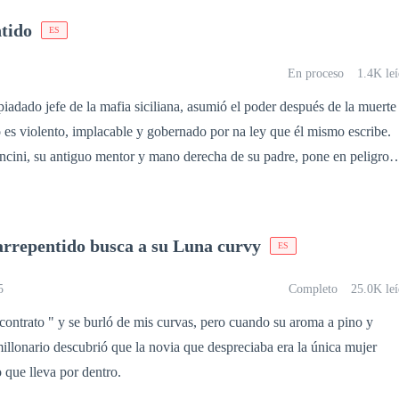
 vez recuperar a su esposa o todo terminará entre ellos dos? Muchas
tido
ES
r y sobre todo, mucho dama. Todo esto y más en, Esposo Arrepentido.
En proceso
1.4K le
piadado jefe de la mafia siciliana, asumió el poder después de la muerte
es violento, implacable y gobernado por na ley que él mismo escribe.
ini, su antiguo mentor y mano derecha de su padre, pone en peligro a
te exige un pago que no puede ser medido en dinero. La deuda se
re: Livia Mancini, la hija de Francesco, deberá casarse con Dante.
, ajena al mundo criminal, Livia es obligada a convertirse en la espos
arrepentido busca a su Luna curvy
ES
na todo lo que le enseñaron a temer. Pero Dante no es solo un jefe
za de acero hay un hombre marcado por la pérdida, la venganza y un
5
Completo
25.0K leí
noce. Lo perdonará Livia después de conocer tal secreto.
 contrato " y se burló de mis curvas, pero cuando su aroma a pino y
illonario descubrió que la novia que despreciaba era la única mujer
 que lleva por dentro.