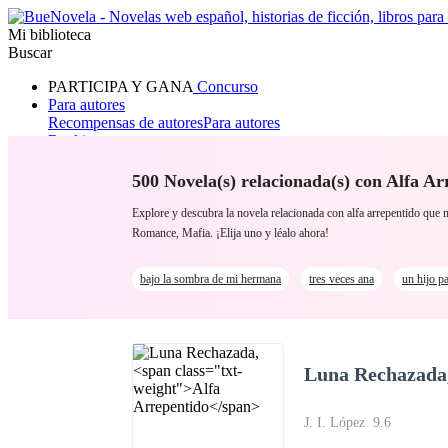
Mi biblioteca
Buscar
PARTICIPA Y GANA
Concurso
Para autores
Recompensas de autores
Para autores
Ranking
Navegar
Novelas
500 Novela(s) relacionada(s) con Alfa Ar
Cuentos Cortos
Todos
Romance
Hombre lobo
Mafia
Sistema
Fantasía
Urbano
LG
Explore y descubra la novela relacionada con alfa arrepentido q
Romance, Mafia. ¡Elija uno y léalo ahora!
bajo la sombra de mi hermana
tres veces ana
un hijo pa
Luna Rechazada
J. I. López
9.6