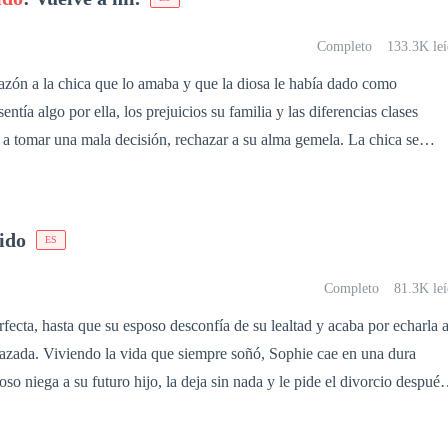
na verdad perturbadora que desafía sus convicciones. A medida que la
 ¿hasta dónde estará dispuesto a llegar para obtener justicia? En un
Completo
133.3K leí
curos secretos, la línea entre la venganza y la redención se desvanece.
azón a la chica que lo amaba y que la diosa le había dado como
ido o la espiral de su propia sed de venganza lo conducirá a su
ella, los prejuicios su familia y las diferencias clases
tomar una mala decisión, rechazar a su alma gemela. La chica se
ven e inocente loba que le entregó su corazón sin imaginar que para él
olo un trofeo más a quien exhibió delante de sus compañeros de la
ido
ES
a chica de su colección de conquistas, pero él jamás supo que ella esta
Completo
81.3K leí
rfecta, hasta que su esposo desconfía de su lealtad y acaba por echarla 
ophie cae en una dura
so niega a su futuro hijo, la deja sin nada y le pide el divorcio después
Sin saber cómo demostrar su inocencia, Sophie se
la verdad sale a la luz. ¿Será demasiado tarde para Chris y su