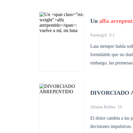
Un
alfa arrepent
Pantergirl
9.1
Laia siempre había soñ
formidable que no dudó
embargo, las promesas de amo
manada ShadowMoon, era
propios cazadores sabí
demostró el afecto que ella esperaba recibir. Tra
DIVORCIADO 
de que jamás sería ama
Tiempo después, tras r
Alisson Robles
10
fuerza y que ya no era
El dolor cambia a las 
inesperado secreto acer
decisiones impulsivas. Ellos lo saben muy b
hombres lobo. Además, ella