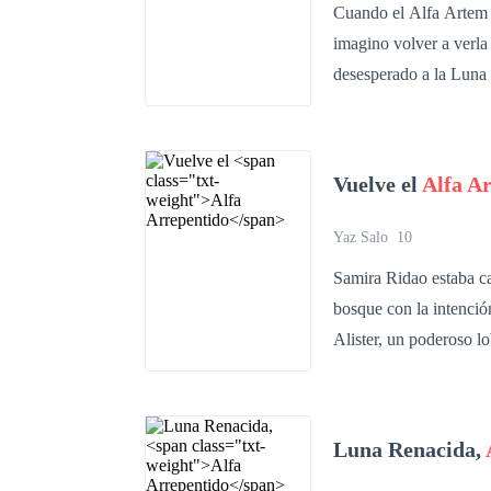
Cuando el Alfa Artem r
imagino volver a verla
desesperado a la Luna 
despertaba sus más osc
cabellos de plata que 
humano, y aquel Alfa q
Vuelve el
Alfa A
riesgo su mas grande s
rencor del pasado será
Yaz Salo
10
Samira Ridao estaba ca
bosque con la intenció
Alister, un poderoso l
de una importante empresa de nomb
inconfundible y atrayente: Resul
ofreciéndole no solo r
Luna Renacida,
su esposo que ella tant