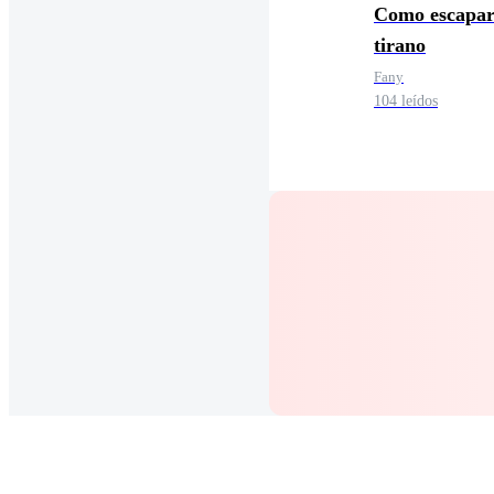
Como escapar
tirano
Fany
104 leídos