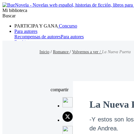
Mi biblioteca
Buscar
PARTICIPA Y GANA
Concurso
Para autores
Recompensas de autores
Para autores
Ranking
Navegar
Inicio
/
Romance
/
Volvernos a ver /
La Nueva Puerta
Novelas
Cuentos Cortos
Todos
Romance
Hombre lobo
Mafia
Sistema
Fantasía
Urbano
LG
compartir
La Nueva 
-Y estos son lo
de Andrea.