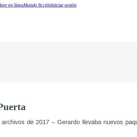
Mundo ficción
Iniciar sesión
BTQ+
YA/TEEN
Paranormal
Misterio/Thriller
Oriental
Juegos
Historia
MM
Puerta
s archivos de 2017 – Gerardo llevaba nuevos paque