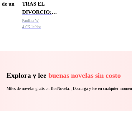
 de un
TRAS EL
DIVORCIO:
RUEGA POR MI
Paulina W
4.0K leídos
SEÑOR
KINGSTON
Explora y lee
buenas novelas sin costo
Miles de novelas gratis en BueNovela. ¡Descarga y lee en cualquier momen