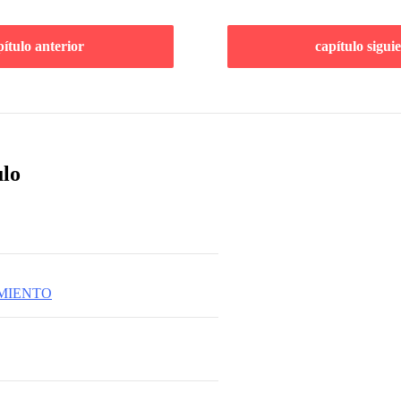
pítulo anterior
capítulo sigui
ulo
MIENTO