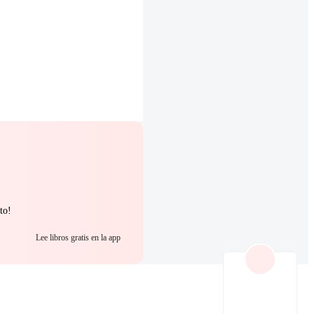
to!
Lee libros gratis en la app