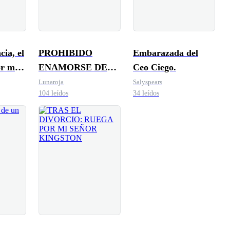
cia, el
PROHIBIDO
Embarazada del
r mi
ENAMORSE DEL
Ceo Ciego.
JEFE
Lunaroja
Salyspears
104 leídos
34 leídos