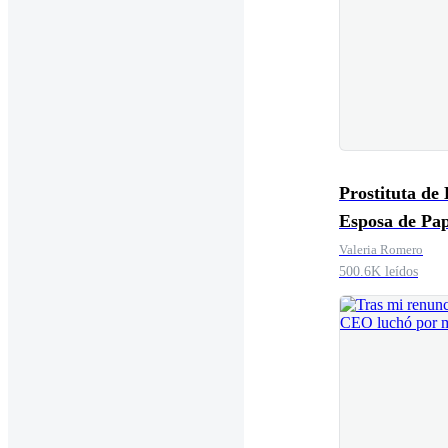
Prostituta de 
Esposa de Pap
Valeria Romero
500.6K leídos