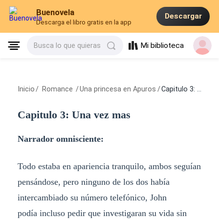
Buenovela
Descargar
Descarga el libro gratis en la app
Mi biblioteca
Busca lo que quieras
Inicio
/
Romance
/
Una princesa en Apuros
/
Capitulo 3: Una vez mas
Capitulo 3: Una vez mas
Narrador omnisciente:
Todo estaba en apariencia tranquilo, ambos seguían
pensándose, pero ninguno de los dos había
intercambiado su número telefónico, John
podía incluso pedir que investigaran su vida sin