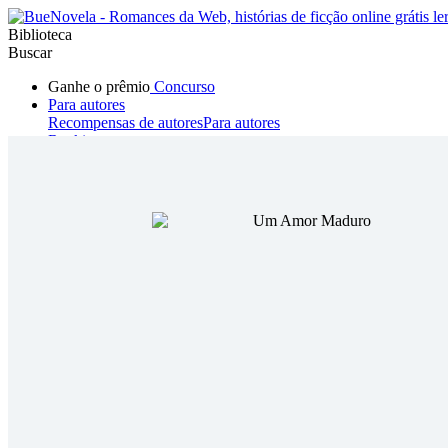
Biblioteca
Buscar
Ganhe o prêmio
Concurso
Para autores
Recompensas de autores
Para autores
Ranking
Navegar
Novelas
Contos Curtos
Todos
Romance
Hombre lobo
Mafia
Sistema
Fantasía
Urbano
LG