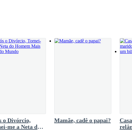
riu e andou devagar até ela. Se abaixou e foi
 aborto ou mesmo abandoná-la com um filho. Ele não tinha essa criação
os nesse momento e gritou de susto, depois
— Meu Deus... - ela cobriu os olhos — Que
avó lhe dera como um presente de casamento. Infelizmente, Marise perd
to e foram felizes juntos, aprendendo sobre a vida aos poucos. E não f
is quando eles estavam mais velhos e melhores de vida, o que foi bom. 
 filhos.
scordarem em muitas coisas, inclusive na cama. E ela não gostava de co
a ele.
a melhorar a relação deles e não cair na mesmice, mas ela se recusava. Q
 o Divórcio,
Mamãe, cadê o papai?
Cas
ei-me a Neta do
relâ