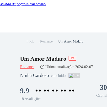
Mundo de ficção
Iniciar sessão
Início
Romance
Um Amor Maduro
BTQ+
YA/TEEN
Paranormal
Misterio/Thriller
Oriental
Juegos
Historia
MM
Um Amor Maduro
PT
Romance
Última atualização: 2024-02-07
Ninha Cardoso
18
concluído
30
9.9
Capítu
18 Avaliações