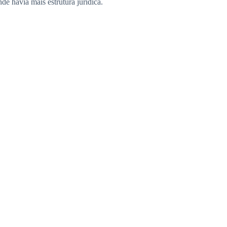
e havia mais estrutura jurídica.
caso ainda estava sob investigação. A polícia
mais na versão.
quem era. Ficou preocupada.
ndo chegou em casa da academia, sua sala estava de
muito assustador para ela, que morava sozinha e com