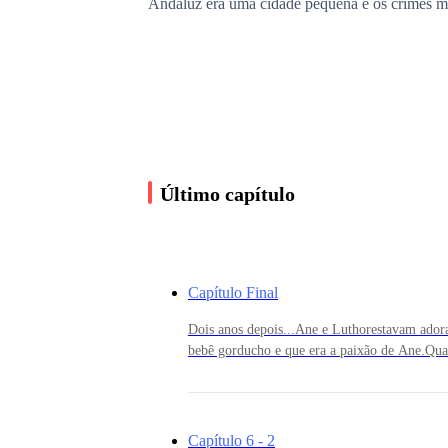
Andaluz era uma cidade pequena e os crimes mais
Durante uma parada na estrada não se sabe como
suspeitava que alguém de dentro estava de aco
Uma noite Ane estava em casa e viu alguém em 
Último capítulo
Ela ligou para a polícia que apareceu e fez um
pernas para o ar com tudo revirado e seu quarto
Capítulo Final
poucos vizinhos por perto.
Dois anos depois...Ane e Luthorestavam adora
bebê gorducho e que era a paixão de Ane.Qua
não era pra ser chamada de vovó e passou a pa
Layla achou melhor que ela não ficasse mais n
presentes e passeios ela ficava mais tempo c
seu pé e lembrar que ela era muito nova par
meu amor - Ane abriu os braços para receber
Capítulo 6 - 2