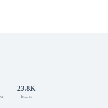
 Romance
Sci-Fi
Guerra
Otros
23.8K
los
leituras