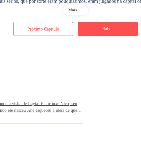
 sérios, que por sorte eram pouquíssimos, eram julgados na capital ond
Mais
, todos os presos que estavam sendo transferidos acabaram fugindo. O 
Baixar
Próximo Capítulo
rdo com algum deles. E ele pensava que poderia ser mesmo isso. Cabia 
sua janela, olhando para dentro da casa, mas não conseguiu ver bem 
a busca na casa toda, mas não encontrou ninguém. No dia seguinte qua
 estava a maior bagunça. Até seu colchão havia sido rasgado. Isso foi 
ndo a visita de Layla. Ela trouxe Nico, seu
ndo ele nasceu Ane esqueceu a ideia de que
paricar de todas as formas o garotinho.Entre
a casa por um tempo e Ane pediu uma semana de folga no trabalho.
om Nico do que Luthor, que adorava pegar em
a ser uma vovó. Era bem engraçado._ Vem cá
 Nico com seu sorriso aberto _ Vem ficar com