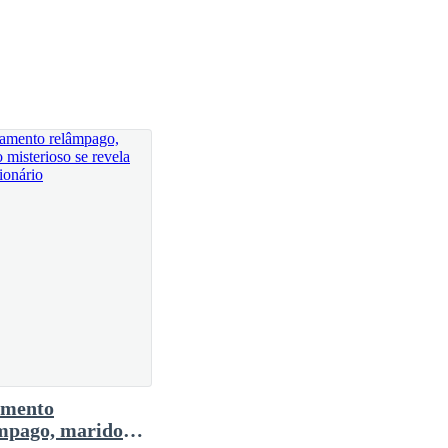
, não era uma pessoa sem caráter.
eu a criança três meses depois disso, mas isso não
oi fácil.
Dois anos depois dele veio Layla e eles conseguiram
nversar sobre certos assuntos, achando que isso não
ualquer coisa nova ou diferente demais para ela, era
amento
mpago, marido