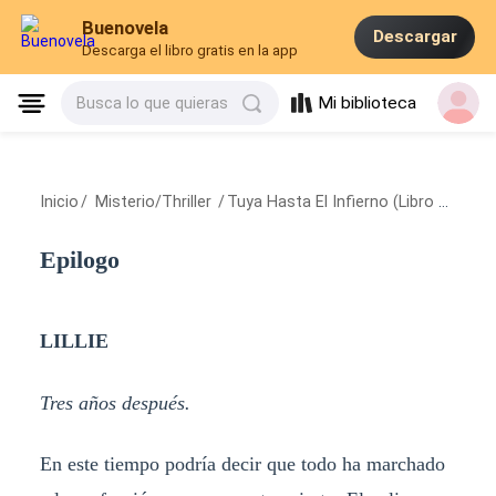
Buenovela
Descargar
Descarga el libro gratis en la app
Mi biblioteca
Busca lo que quieras
Inicio
/
Misterio/Thriller
/
Tuya Hasta El Infierno (Libro 3 Trilogia Infierno)
Epilogo
LILLIE
Tres años después.
En este tiempo podría decir que todo ha marchado