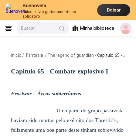
Buenovela
Baixar
Baixe o livro gratuitamente no
aplicativo
Minha biblioteca
Buscar...
Inicio
/
Fantasia
/
The legend of guatdian
/
Capitulo 65 - Combate explosivo I
Capitulo 65 - Combate explosivo I
Frostwar – Áreas subterrâneas
Uma parte do grupo passivista
haviam sido mortos pelo exército dos Threstic’s,
felizmente uma boa parte deste tinham sobrevivido