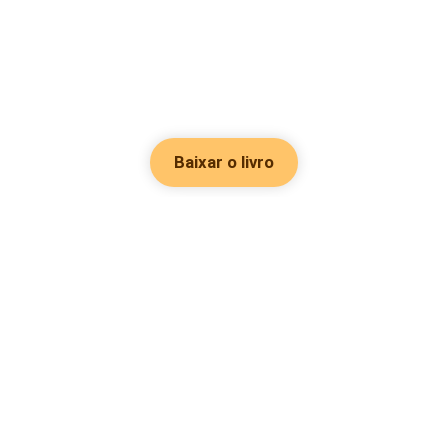
Baixar o livro
Hot Genres
Romance
Recursos
Hombre lobo
Palavras-chave
Redes sociais
Mafia
Pesquisas importantes