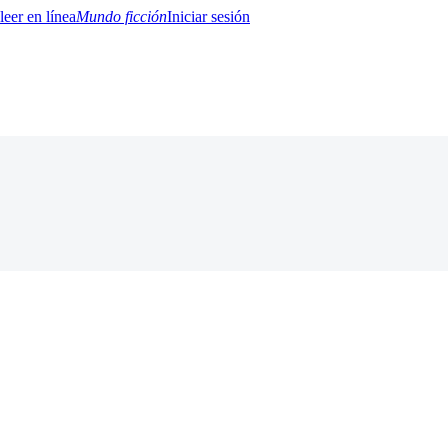
Mundo ficción
Iniciar sesión
BTQ+
YA/TEEN
Paranormal
Misterio/Thriller
Oriental
Juegos
Historia
MM