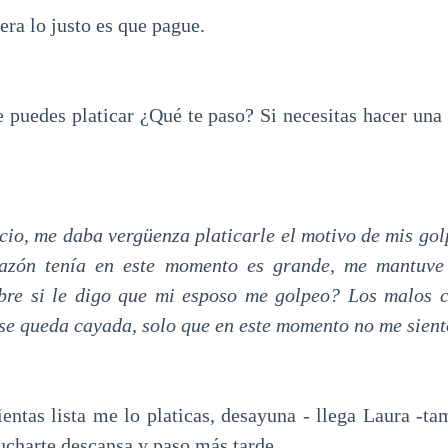
era lo justo es que pague.
 puedes platicar ¿Qué te paso? Si necesitas hacer una
cio, me daba vergüenza platicarle el motivo de mis golp
azón tenía en este momento es grande, me mantuve
bre si le digo que mi esposo me golpeo? Los malos 
 se queda cayada, solo que en este momento no me sien
entas lista me lo platicas, desayuna - llega Laura -ta
ucharte descansa y paso más tarde.