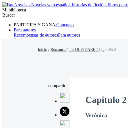
Mi biblioteca
Buscar
PARTICIPA Y GANA
Concurso
Para autores
Recompensas de autores
Para autores
Ranking
Navegar
Inicio
/
Romance
/
TE OLVIDARE /
Capitulo 2
Novelas
Cuentos Cortos
Todos
Romance
Hombre lobo
Mafia
Sistema
Fantasía
Urbano
LG
compartir
Capitulo 2
Verónica