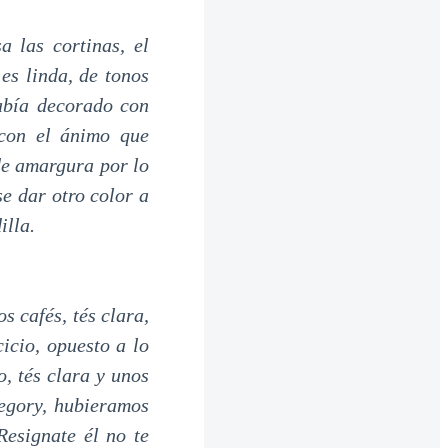
 las cortinas, el
es linda, de tonos
abía decorado con
 con el ánimo que
 de amargura por lo
se dar otro color a
illa.
s cafés, tés clara,
icio, opuesto a lo
o, tés clara y unos
regory, hubieramos
Resignate él no te