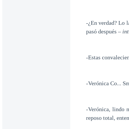
-¿En verdad? Lo l
pasó después –
in
-Estas convalecie
-Verónica Co... S
-Verónica, lindo 
reposo total, ente