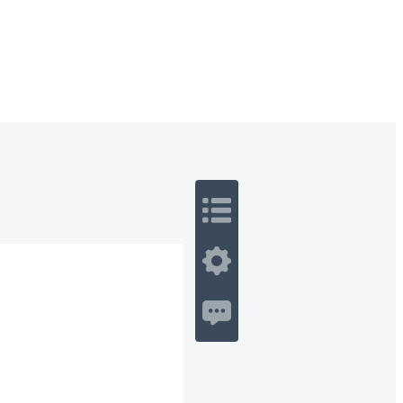
 Romance
Sci-Fi
Guerra
Otros