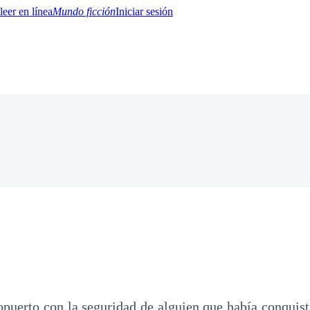
Mundo ficción
Iniciar sesión
BTQ+
YA/TEEN
Paranormal
Misterio/Thriller
Oriental
Juegos
Historia
MM
ropuerto con la seguridad de alguien que había conquist