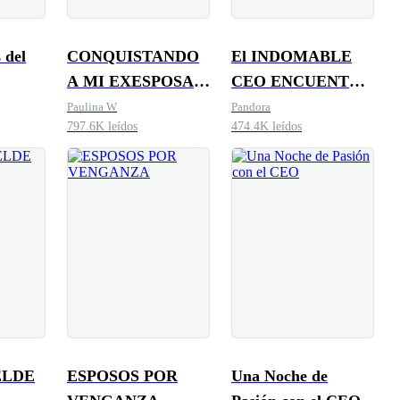
 del
CONQUISTANDO
El INDOMABLE
A MI EXESPOSA
CEO ENCUENTRA
SECRETA
EL AMOR
Paulina W
Pandora
797.6K leídos
474.4K leídos
ELDE
ESPOSOS POR
Una Noche de