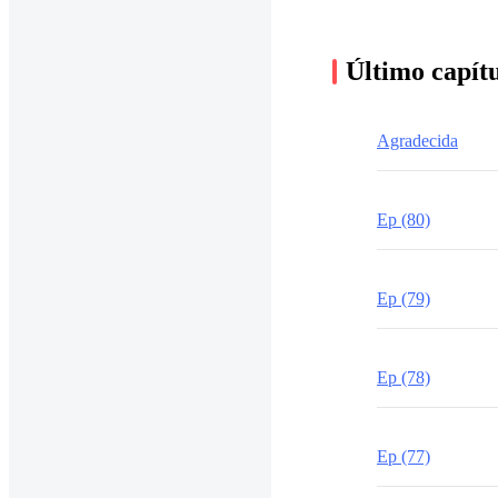
Último capít
Agradecida
Ep (80)
Ep (79)
Ep (78)
Ep (77)