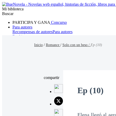
Mi biblioteca
Buscar
PARTICIPA Y GANA
Concurso
Para autores
Recompensas de autores
Para autores
Ranking
Navegar
Inicio
/
Romance
/
Solo con un beso /
Ep (10)
Novelas
Cuentos Cortos
Todos
Romance
Hombre lobo
Mafia
Sistema
Fantasía
Urbano
LG
compartir
Ep (10)
Elena llegó al ae