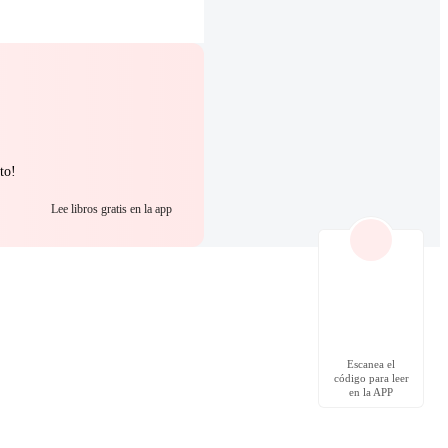
to!
Lee libros gratis en la app
Escanea el
código para leer
en la APP