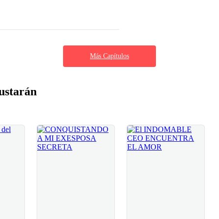
Más Capítulos
ustarán