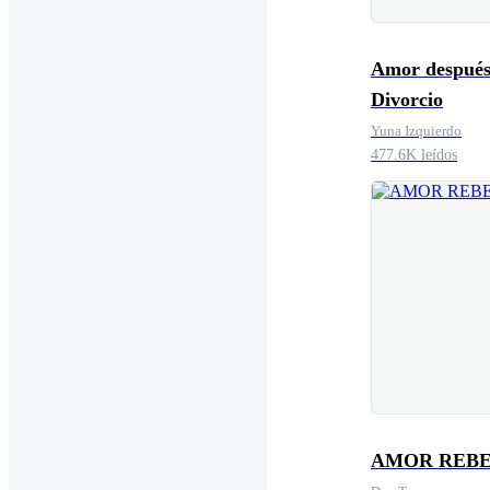
Amor después
Divorcio
Yuna Izquierdo
477.6K leídos
AMOR REB