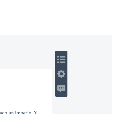
 Romance
Sci-Fi
Guerra
Otros
ado un imperio. Y,