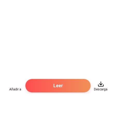
después de verme por un momento en el espejo me
dirijo hacia la salida.
—Niña ¿A dónde vas? —pregunta mi nana
impidiéndome el paso.
—Nana, por favor quítate de mi camino, no me harás
cambiar de opinión. —sigo caminando hasta llegar
frente a ella.
—Maddie, si te dejo ir tu mamá se enojara mucho
contigo—me suplica.
Leer
Añadir a
Descarga
—Nana, mi mamá se enoja por todo, hasta porque
respiro, nos vemos más noche —le doy un beso en el
cabello y sigo con mi camino.