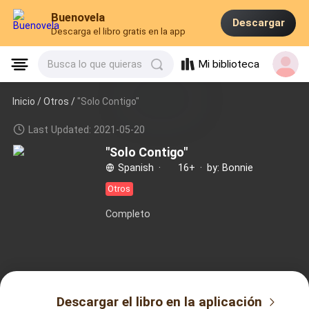
Buenovela
Descargar
Descarga el libro gratis en la app
Mi biblioteca
Busca lo que quieras
Inicio /
Otros
/
"Solo Contigo"
Last Updated: 2021-05-20
"Solo Contigo"
Spanish
·
16+
·
by: Bonnie
Otros
Completo
Descargar el libro en la aplicación