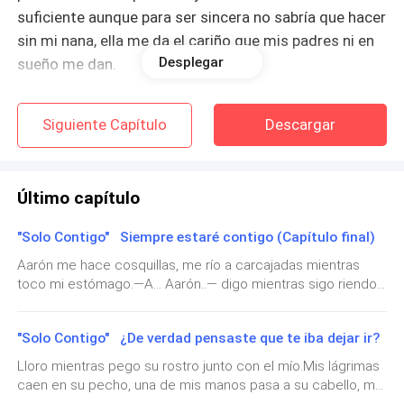
suficiente aunque para ser sincera no sabría que hacer
sin mi nana, ella me da el cariño que mis padres ni en
Desplegar
sueño me dan.
Dejo mi bolso en la sala, después me dirijo a la alberca
Siguiente Capítulo
Descargar
que hay cerca del gimnasio que está dentro de la
casa.
Último capítulo
Me quito la ropa y solo me quedo en ropa interior y
sin pensarlo comienzo a nadar hasta cansarme.
"Solo Contigo" Siempre estaré contigo (Capítulo final)
Aarón me hace cosquillas, me río a carcajadas mientras
Ha pasado mucho tiempo, así que cuando me doy
toco mi estómago.—A... Aarón..— digo mientras sigo riendo
cuenta mi nana esta frente a mí con una toalla.
a carcajadas.Aarón deja de hacerme cosquillas para luego
verme a los ojos, él está agitado por lo cual solo sonríe
—Mi niña es hora de comer—dice mientras sonríe.
"Solo Contigo" ¿De verdad pensaste que te iba dejar ir?
después se pone a mi lado y ambos miramos al
techo.Aarón toma mi mano y la entrelaza con la de él.—Te
Lloro mientras pego su rostro junto con el mío.Mis lágrimas
amo—dice para luego besar mi mano.—Te amo más, Señor
Enseguida salgo de la piscina, tomo la toalla para
caen en su pecho, una de mis manos pasa a su cabello, me
misterio—digo para luego besar su mano.Él de pronto se