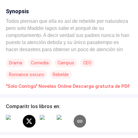
Synopsis
Todos piensan que ella es así de rebelde por naturaleza
pero solo Maddie lagos sabe el porqué de su
comportamiento. A decir verdad sus padres nunca le han
puesto la atención debida y su único pasatiempo es
hacer desastres para obtener un poco de atención sin
embargo eso la mete en problemas, problemas que
Drama
Comedia
Campus
CEO
deben ser solucionados por Aarón Braun un excelente
arquitecto el cual por razones personales en contra de la
Romance oscuro
Rebelde
familia lagos tendrá que olvidarse de su carrera para
forjarse como escolta y así ser uno de los escoltas de la
"Solo Contigo" Novelas Online Descarga gratuita de PDF
familia lagos y cumplir su objetivo. ¿Será que sus planes
lo hagan caer en su propia trampa?
Comparitr los libros en: