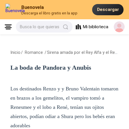
Buenovela
Descargar
Descarga el libro gratis en la app
Mi biblioteca
Busca lo que quieras
Inicio
/
Romance
/
Sirena amada por el Rey Alfa y el Rey Vampiro
La boda de Pandora y Anubis
Los destinados Renzo y y Bruno Valentain tomaron
en brazos a los gemelitos, el vampiro tomó a
Renesmee y el lobo a René, tenían sus ojitos
abiertos, podían odiar a Shura pero los bebés eran
adorables