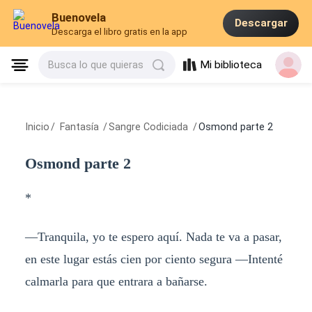
Buenovela
Descargar
Descarga el libro gratis en la app
Mi biblioteca
Busca lo que quieras
Inicio
/
Fantasía
/
Sangre Codiciada
/
Osmond parte 2
Osmond parte 2
*
—Tranquila, yo te espero aquí. Nada te va a pasar,
en este lugar estás cien por ciento segura —Intenté
calmarla para que entrara a bañarse.