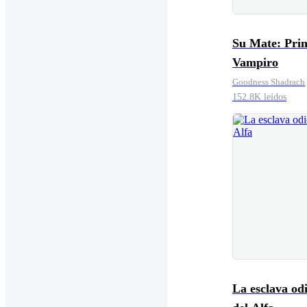
Su Mate: Prin
Vampiro
Goodness Shadrach
152.8K leídos
La esclava odiosa