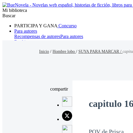
Mi biblioteca
Buscar
PARTICIPA Y GANA
Concurso
Para autores
Recompensas de autores
Para autores
Ranking
Navegar
Inicio
/
Hombre lobo
/
SUYA PARA MARCAR /
capitu
Novelas
Cuentos Cortos
Todos
Romance
Hombre lobo
Mafia
Sistema
Fantasía
Urbano
LG
compartir
capitulo 1
POV de Prisca