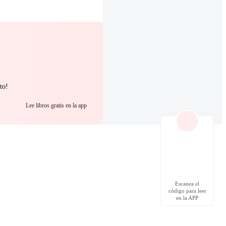
to!
Lee libros gratis en la app
Escanea el
código para leer
en la APP