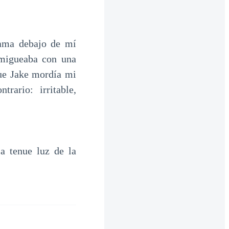
cama debajo de mí
rmigueaba con una
que Jake mordía mi
rario: irritable,
a tenue luz de la