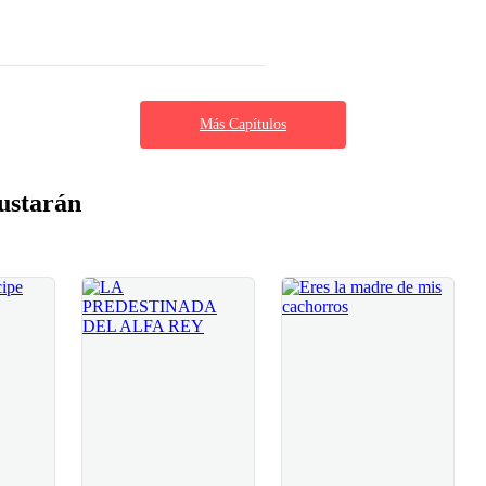
Más Capítulos
ustarán