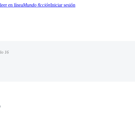
Mundo ficción
Iniciar sesión
lo 16
BTQ+
YA/TEEN
Paranormal
Misterio/Thriller
Oriental
Juegos
Historia
MM
6