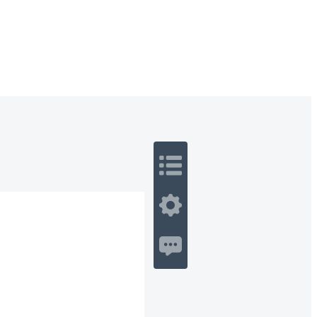
 Romance
Sci-Fi
Guerra
Otros