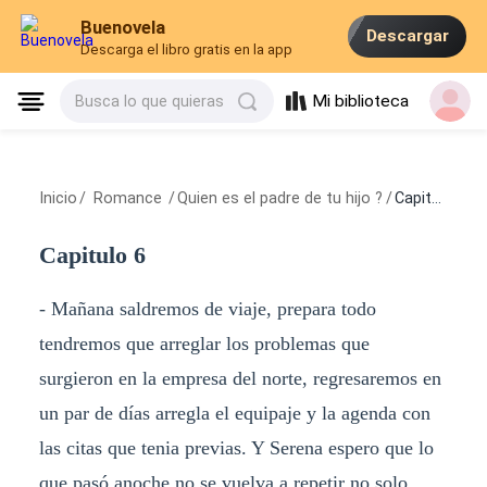
Buenovela
Descargar
Descarga el libro gratis en la app
Mi biblioteca
Busca lo que quieras
Inicio
/
Romance
/
Quien es el padre de tu hijo ?
/
Capitulo 6
Capitulo 6
- Mañana saldremos de viaje, prepara todo
tendremos que arreglar los problemas que
surgieron en la empresa del norte, regresaremos en
un par de días arregla el equipaje y la agenda con
las citas que tenia previas. Y Serena espero que lo
que pasó anoche no se vuelva a repetir no solo