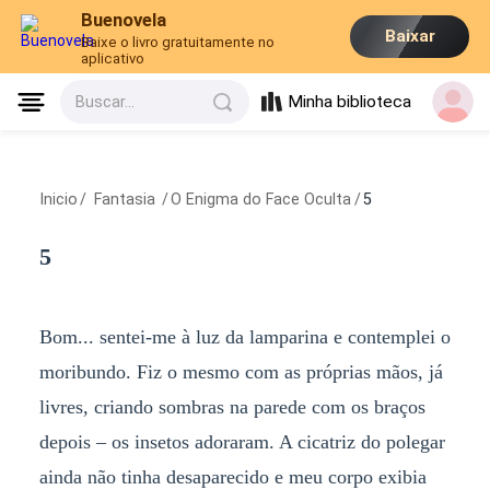
Buenovela
Baixar
Baixe o livro gratuitamente no
aplicativo
Minha biblioteca
Buscar...
Inicio
/
Fantasia
/
O Enigma do Face Oculta
/
5
5
Bom... sentei-me à luz da lamparina e contemplei o
moribundo. Fiz o mesmo com as próprias mãos, já
livres, criando sombras na parede com os braços
depois – os insetos adoraram. A cicatriz do polegar
ainda não tinha desaparecido e meu corpo exibia