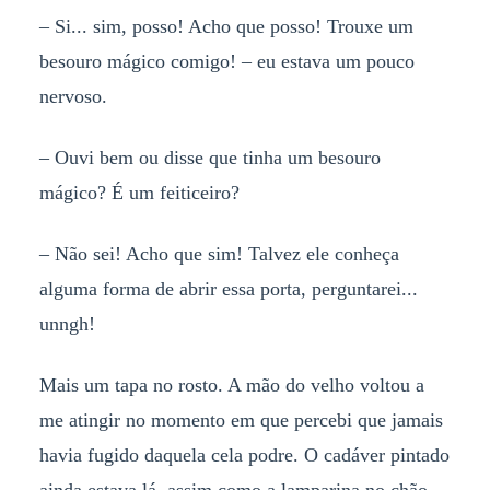
–
Si... sim, posso! Acho que posso! Trouxe um
besouro mágico comigo! – eu estava um pouco
nervoso.
–
Ouvi bem ou disse que tinha um besouro
mágico? É um feiticeiro?
–
Não sei! Acho que sim! Talvez ele conheça
alguma forma de abrir essa porta, perguntarei...
unngh!
Mais um tapa no rosto. A mão do velho voltou a
me atingir no momento em que percebi que jamais
havia fugido daquela cela podre. O cadáver pintado
ainda estava lá, assim como a lamparina no chão.