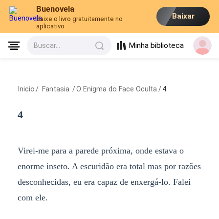
Buenovela
Baixar
Baixe o livro gratuitamente no
aplicativo
Minha biblioteca
Buscar...
Inicio
/
Fantasia
/
O Enigma do Face Oculta
/
4
4
Virei-me para a parede próxima, onde estava o
enorme inseto. A escuridão era total mas por razões
desconhecidas, eu era capaz de enxergá-lo. Falei
com ele.