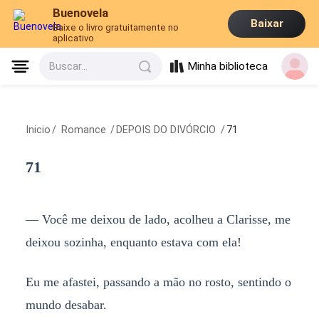
Buenovela
Baixar
Baixe o livro gratuitamente no
aplicativo
Minha biblioteca
Buscar...
Inicio
/
Romance
/
DEPOIS DO DIVÓRCIO
/
71
71
— Você me deixou de lado, acolheu a Clarisse, me
deixou sozinha, enquanto estava com ela!
Eu me afastei, passando a mão no rosto, sentindo o
mundo desabar.