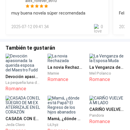
alex_forever_8910
Después de ducharme y deshacerme de la evidencia, me
quedé en la cama esperando que regresaran, pero no lo
muy buena novela súper recomendada
Felic
hicieron y me quedé dormido. Me alegro de que haya
llamado, de lo contrario llegaría tarde.'' Tengo dos horas
2025-07-12 09:41:34
0
2025-
para pr
También te gustarán
La novia Rechazada
La Venganza de la Esposa Muda
Marnie
Mel Polanco
Devoción apasionada: la querida esposa del Maestro Fudd
Romance
Romance
La pequeña luna del occidente
Romance
CARIÑO VUELVE A MI LADO
Pandora
CASADA CON EL SUEGRO DE MI EX. ATERRIZAJE EN EL CORAZÓN
Mamá, ¿dónde está Papá? El Regreso de los hijos abanados
Romance
Jeda Clavo
LiLhyz