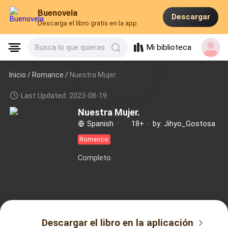
Buenovela
Descargar
Descarga el libro gratis en la app
Mi biblioteca
Busca lo que quieras
Inicio /
Romance
/
Nuestra Mujer.
Last Updated: 2023-08-19
Nuestra Mujer.
Spanish
·
18+
·
by: Jihyo_Gostosa
Romance
Completo
Descargar el libro en la aplicación