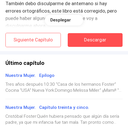
También debo disculparme de antemano si hay
errores ortográficos, este libro está corregido, pero
puede haber algunos errores. Así que voy a
Desplegar
disculparme ahora.
Siguiente Capítulo
Descargar
Espero que les guste este libro.
Último capítulo
Nuestra Mujer. Epílogo
Tres años después.10:30 ''Casa de los hermanos Foster''
Cocina ''USA'' Nueva York.Domingo.Melissa Miller.'' ¡¡Mami!! ''
Me asusté con Scarlett corriendo a la cocina.'' Cariño, te
dije que no corrieras a la cocina. '' Ella pone una cara triste. ''
Nuestra Mujer. Capítulo treinta y cinco.
¿Qué sucedió?'' Es que el padrino Harry dijo que ya se está
quedando sin carnes. ''Puse los ojos en blanco.Este hombre
Cristóbal Foster.Quién hubiera pensado que algún día sería
siempre le dice a mi hija que haga cosas.'' Dile que venga a
padre, ya que mi infancia fue tan mala. Tan pronto como
buscarlo. '' Besé su frente. ''Dile a tu papá Chris que Harry te