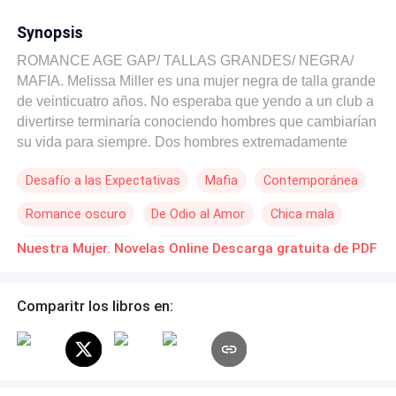
Synopsis
ROMANCE AGE GAP/ TALLAS GRANDES/ NEGRA/
MAFIA. Melissa Miller es una mujer negra de talla grande
de veinticuatro años. No esperaba que yendo a un club a
divertirse terminaría conociendo hombres que cambiarían
su vida para siempre. Dos hombres extremadamente
guapos con un aire de peligro. Cada toque en su cuerpo
Desafío a las Expectativas
Mafia
Contemporánea
aumentaba el deseo por ellos. Ella los quería. Como
ellos. La deseaban tanto que harían cualquier cosa por
Romance oscuro
De Odio al Amor
Chica mala
tenerla en sus manos. Lo que ella no sabía era que estos
dos hombres son en realidad los jefes de la mafia
Diferencia de Edad
POV en primera persona
Nuestra Mujer. Novelas Online Descarga gratuita de PDF
estadounidense. Lo que era solo deseo se estaba
convirtiendo en algo más.
Comparitr los libros en: