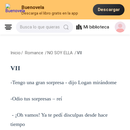
Buenovela
Descargar
Descarga el libro gratis en la app
Mi biblioteca
Busca lo que quieras
Inicio
/
Romance
/
NO SOY ELLA
/
VII
VII
-Tengo una gran sorpresa - dijo Logan mirándome
-Odio tus sorpresas – reí
- ¡Oh vamos! Ya te pedí disculpas desde hace
tiempo