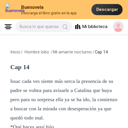
Buenovela
Descargar
Descarga el libro gratis en la app
Mi biblioteca
Busca lo que quieras
Inicio
/
Hombre lobo
/
Mi amante nocturno
/
Cap 14
Cap 14
Issac cada ves siente más serca la presencia de su
padre se voltea para avisarle a Catalina que huya
pero para su sorpresa ella ya se ha ido, la comienzo
a buscar con la mirada con desesperación ya que
quedó todo mal.
*Qué haces aquí hijo.