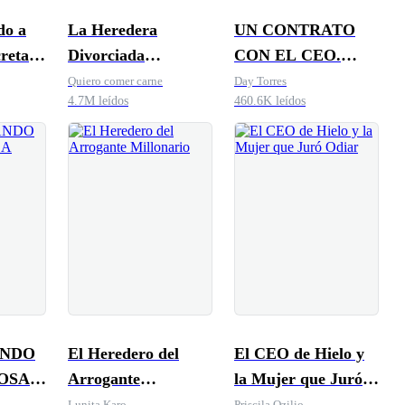
do a
La Heredera
UN CONTRATO
reta
Divorciada
CON EL CEO.
Billonaria
Engaños de Amor
Quiero comer carne
Day Torres
4.7M leídos
460.6K leídos
ANDO
El Heredero del
El CEO de Hielo y
POSA
Arrogante
la Mujer que Juró
Millonario
Odiar
Lunita Karo
Priscila Ozilio