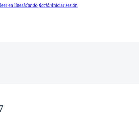
Mundo ficción
Iniciar sesión
BTQ+
YA/TEEN
Paranormal
Misterio/Thriller
Oriental
Juegos
Historia
MM
7