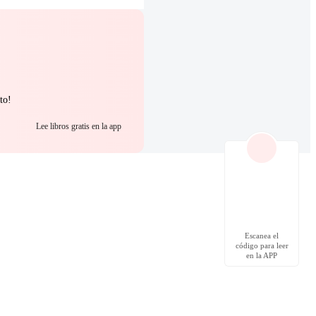
to!
Lee libros gratis en la app
Escanea el
código para leer
en la APP