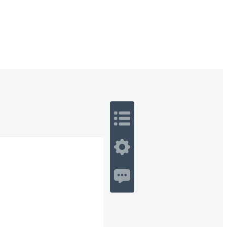
 Romance
Sci-Fi
Guerra
Otros