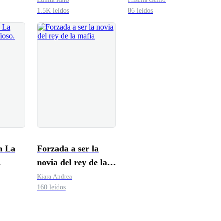
1.5K leídos
86 leídos
n La
Forzada a ser la
novia del rey de la
mafia
Kiara Andrea
160 leídos