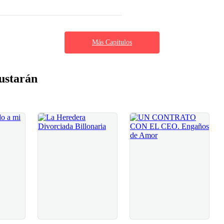
Más Capítulos
ustarán