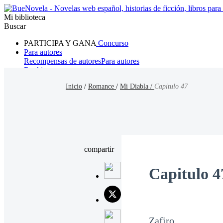
Mi biblioteca
Buscar
PARTICIPA Y GANA
Concurso
Para autores
Recompensas de autores
Para autores
Ranking
Navegar
Inicio
/
Romance
/
Mi Diabla /
Capitulo 47
Novelas
Cuentos Cortos
Todos
Romance
Hombre lobo
Mafia
Sistema
Fantasía
Urbano
LG
compartir
Capitulo 4
Zafiro