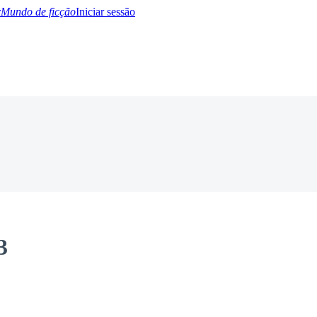
Mundo de ficção
Iniciar sessão
BTQ+
YA/TEEN
Paranormal
Misterio/Thriller
Oriental
Juegos
Historia
MM
3