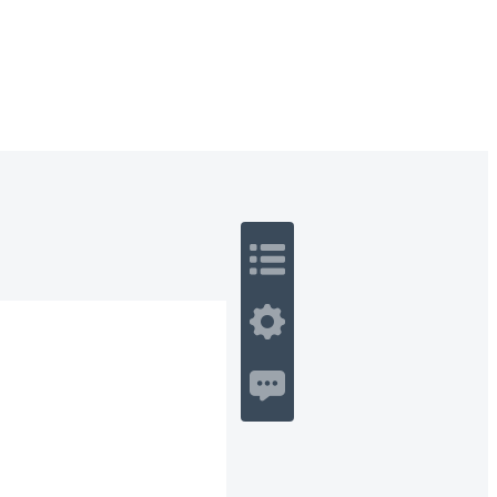
 Romance
Sci-Fi
Guerra
Otros