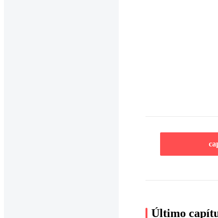
ca
Último capít