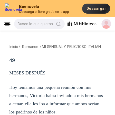
Buenovela
Descargar
Descarga el libro gratis en la app
Mi biblioteca
Busca lo que quieras
Inicio
/
Romance
/
MI SENSUAL Y PELIGROSO ITALIANO
/
49
49
MESES DESPUÉS
Hoy teníamos una pequeña reunión con mis
hermanos, Victoria había invitado a mis hermanos
a cenar, ella les iba a informar que ambos serían
los padrinos de los niños.