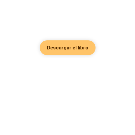
Descargar el libro
Hot Genres
Romance
Recursos
Hombre lobo
Palabras clave
Redes Sociales
Mafia
Búsquedas calientes