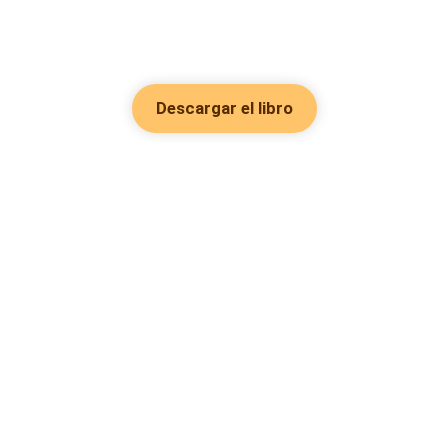
Descargar el libro
Hot Genres
Romance
Recursos
Hombre lobo
Palabras clave
Redes Sociales
Mafia
Búsquedas calientes
Facebook grupo
Sistema
Follow Us
Reseñas de libros
Fantasía