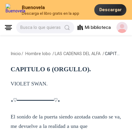
Buenovela
Descargar
Descarga el libro gratis en la app
Mi biblioteca
Busca lo que quieras
Inicio
/
Hombre lobo
/
LAS CADENAS DEL ALFA
/
CAPITULO 6 (ORGULLO).
CAPITULO 6 (ORGULLO).
VIOLET SWAN.
꘎♡━━━━━━━♡꘎
El sonido de la puerta siendo azotada cuando se va,
me devuelve a la realidad a una que