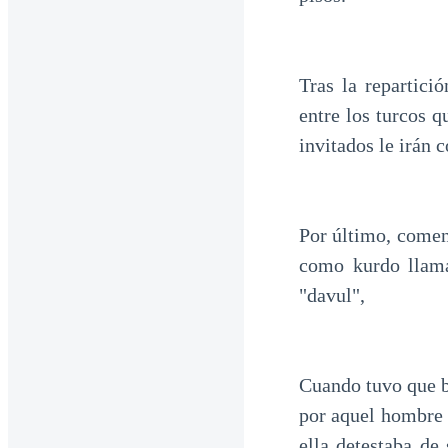
Tras la repartici
entre los turcos q
invitados le irán c
Por último, comenz
como kurdo llama
"davul",
Cuando tuvo que b
por aquel hombre 
ella detestaba de