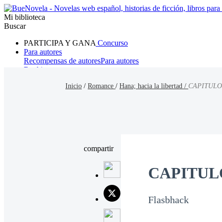
Mi biblioteca
Buscar
PARTICIPA Y GANA
Concurso
Para autores
Recompensas de autores
Para autores
Ranking
Navegar
Inicio
/
Romance
/
Hana; hacia la libertad /
CAPITULO
Novelas
Cuentos Cortos
Todos
Romance
Hombre lobo
Mafia
Sistema
Fantasía
Urbano
LG
compartir
CAPITUL
Flasbhack