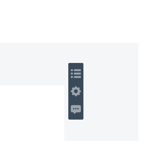
 Romance
Sci-Fi
Guerra
Otros