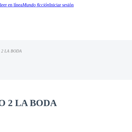
Mundo ficción
Iniciar sesión
 2 LA BODA
BTQ+
YA/TEEN
Paranormal
Misterio/Thriller
Oriental
Juegos
Historia
MM
O 2 LA BODA