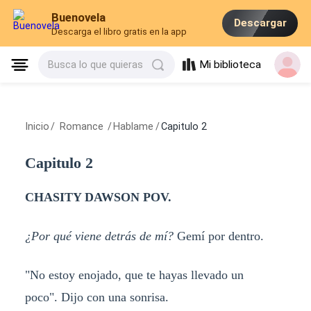
Buenovela
Descargar
Descarga el libro gratis en la app
Mi biblioteca
Busca lo que quieras
Inicio
/
Romance
/
Hablame
/
Capitulo 2
Capitulo 2
CHASITY DAWSON POV.
¿Por qué viene detrás de mí?
Gemí por dentro.
"No estoy enojado, que te hayas llevado un
poco". Dijo con una sonrisa.