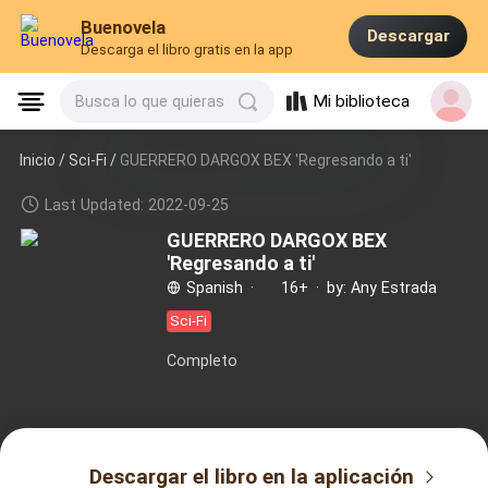
Buenovela
Descargar
Descarga el libro gratis en la app
Mi biblioteca
Busca lo que quieras
Inicio /
Sci-Fi
/
GUERRERO DARGOX BEX 'Regresando a ti'
Last Updated: 2022-09-25
GUERRERO DARGOX BEX
'Regresando a ti'
Spanish
·
16+
·
by: Any Estrada
Sci-Fi
Completo
Descargar el libro en la aplicación