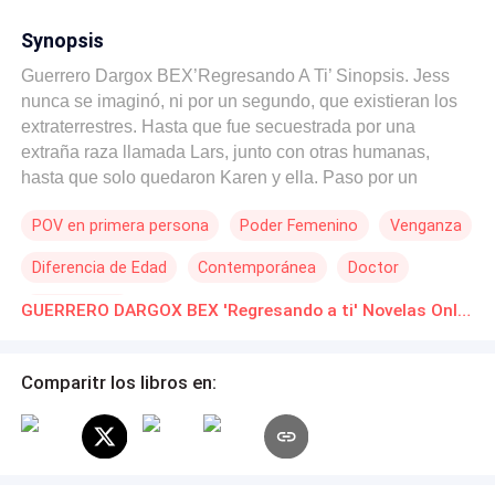
Synopsis
Guerrero Dargox BEX’Regresando A Ti’ Sinopsis. Jess
nunca se imaginó, ni por un segundo, que existieran los
extraterrestres. Hasta que fue secuestrada por una
extraña raza llamada Lars, junto con otras humanas,
hasta que solo quedaron Karen y ella. Paso por un
infierno antes de que otra extraña raza, llamados Dargox,
POV en primera persona
Poder Femenino
Venganza
la salvaran. Entonces Jess cayó directo en los brazos de
un enorme, alto y musculoso hombre que vino a
Diferencia de Edad
Contemporánea
Doctor
rescatarla. Ella estaba siendo rescatada por “Pie
Grande”, y él era la cosa más sexy que jamás había visto.
Primer Amor
GUERRERO DARGOX BEX 'Regresando a ti' Novelas Online Descarga gratuita de PDF
La atracción entre ellos fue instantánea, pero Jess sabía
que no podía tenerlo, no podría quedarse con él. Bex
nunca consideró la posibilidad de llegar a tener a su
Comparitr los libros en:
propia hembra sin tener que compartirla con otros
machos... hasta ella. Esa pequeña, delicada, pero feroz
humana que se negó a aceptarlo.