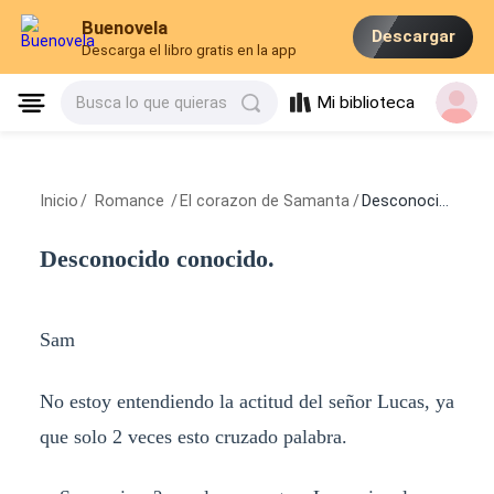
Buenovela
Descargar
Descarga el libro gratis en la app
Mi biblioteca
Busca lo que quieras
Inicio
/
Romance
/
El corazon de Samanta
/
Desconocido conocido.
Desconocido conocido.
Sam
No estoy entendiendo la actitud del señor Lucas, ya
que solo 2 veces esto cruzado palabra.