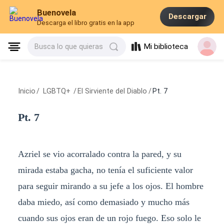
Buenovela
Descargar
Descarga el libro gratis en la app
Mi biblioteca
Busca lo que quieras
Inicio
/
LGBTQ+
/
El Sirviente del Diablo
/
Pt. 7
Pt. 7
Azriel se vio acorralado contra la pared, y su
mirada estaba gacha, no tenía el suficiente valor
para seguir mirando a su jefe a los ojos. El hombre
daba miedo, así como demasiado y mucho más
cuando sus ojos eran de un rojo fuego. Eso solo le