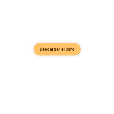
Descargar el libro
Hot Genres
Romance
Recursos
Hombre lobo
Palabras clave
Redes Sociales