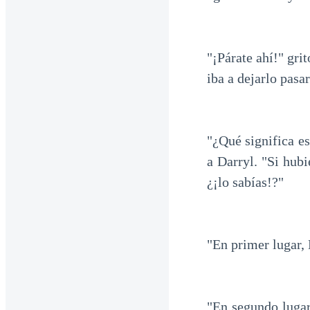
"¡Párate ahí!" gri
iba a dejarlo pasar
"¿Qué significa e
a Darryl. "Si hubi
¿¡lo sabías!?"
"En primer lugar, 
"En segundo lugar