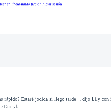
Mundo ficción
Iniciar sesión
BTQ+
YA/TEEN
Paranormal
Misterio/Thriller
Oriental
Juegos
Historia
MM
 rápido? Estaré jodida si llego tarde ", dijo Lily con
de Darryl.