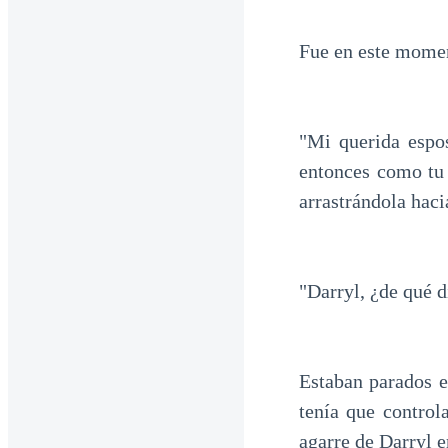
Fue en este moment
"Mi querida espos
entonces como tu 
arrastrándola hacia
"Darryl, ¿de qué d
Estaban parados en
tenía que control
agarre de Darryl e