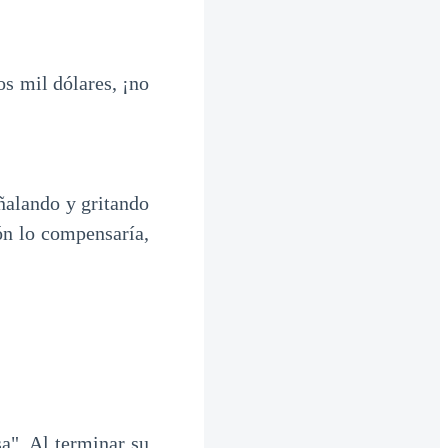
os mil dólares, ¡no
ñalando y gritando
ñón lo compensaría,
a". Al terminar su