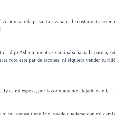
tó Ashton a toda prisa. Los zapatos le costaron trescient
!
sto?" dijo Ashton mientras caminaba hacia la pareja, se
eras roto este par de tacones, ni siquiera vender tu ri
Lily es mi esposa, por favor mantente alejado de ella".
, si mi esposa tiene frío, puede quedarse con mi camis