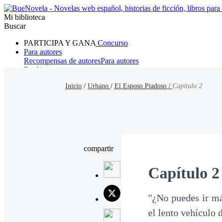
Mi biblioteca
Buscar
PARTICIPA Y GANA
Concurso
Para autores
Recompensas de autores
Para autores
Ranking
Navegar
Inicio
/
Urbano
/
El Esposo Piadoso /
Capítulo 2
Novelas
Cuentos Cortos
Todos
Romance
Hombre lobo
Mafia
Sistema
Fantasía
Urbano
LG
compartir
Capítulo 2
"¿No puedes ir más
el lento vehículo 