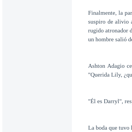
Finalmente, la par
suspiro de alivio 
rugido atronador d
un hombre salió de
Ashton Adagio cer
"Querida Lily, ¿q
"Él es Darryl", re
La boda que tuvo 