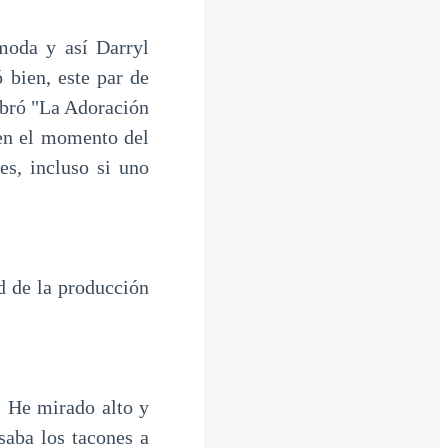
moda y así Darryl
 bien, este par de
mbró "La Adoración
 en el momento del
s, incluso si uno
d de la producción
! He mirado alto y
saba los tacones a