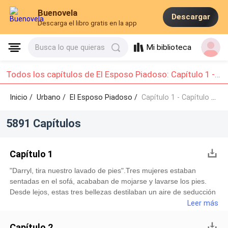
Buenovela
Descargar
Descarga el libro gratis en la app
Mi biblioteca
Busca lo que quieras
Todos los capítulos de El Esposo Piadoso: Capítulo 1 - Capítulo 10
Inicio /
Urbano
/
El Esposo Piadoso /
Capítulo 1 - Capítulo 10
5891 Capítulos
Capítulo 1
"Darryl, tira nuestro lavado de pies".Tres mujeres estaban
sentadas en el sofá, acababan de mojarse y lavarse los pies.
Desde lejos, estas tres bellezas destilaban un aire de seducción
y clase, cada una con su encanto único. Estas tres mujeres eran
Leer más
la esposa de Darryl y sus dos mejores amigas.A instancias de
su esposa, Darryl tiró servilmente los cuencos de agua sucia.
Capítulo 2